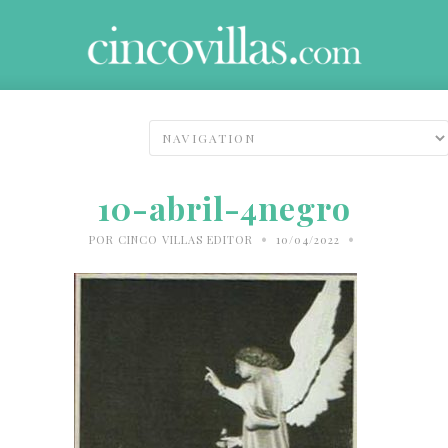
10-abril-4negro
•
•
POR
CINCO VILLAS EDITOR
10/04/2022