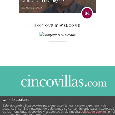
Alfonso Cortés Alegre*
EN 03/12/2016
04
BONJOUR & WELCOME
Uso de cookies
© 2014 CINCO VILLAS CONTIGO DESDE EL AÑO
Este sitio web utiliza cookies para que usted tenga la mejor experiencia de
2005.
POLÍTICA DE PRIVACIDAD
|
POLÍTICA DE
usuario. Si continúa navegando está dando su consentimiento para la aceptació
COOKIES
de las mencionadas cookies y la aceptación de nuestra
política de cookies
, pinc
el enlace para mayor información.