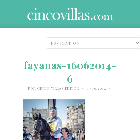
fayanas-16062014-
6
•
•
POR
CINCO VILLAS EDITOR
17/06/2014