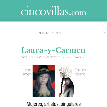
Laura-y-Carmen
•
•
POR
CINCO VILLAS EDITOR
10/01/2018