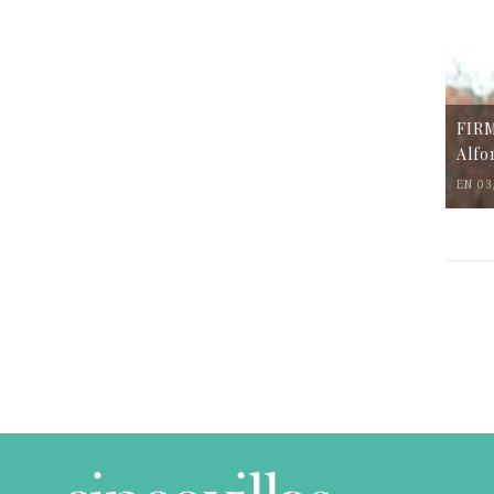
FIR
Alfo
EN 03