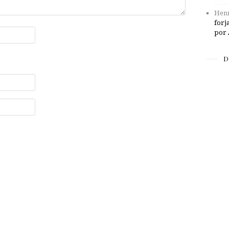
Henr
forj
por 
D