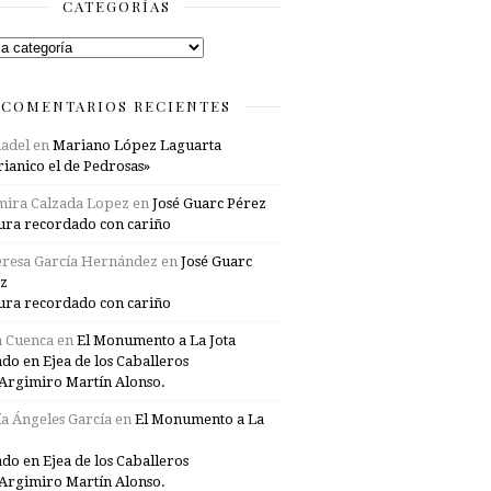
CATEGORÍAS
rías
COMENTARIOS RECIENTES
adel
en
Mariano López Laguarta
ianico el de Pedrosas»
mira Calzada Lopez
en
José Guarc Pérez
ura recordado con cariño
resa García Hernández
en
José Guarc
z
ura recordado con cariño
a Cuenca
en
El Monumento a La Jota
ado en Ejea de los Caballeros
Argimiro Martín Alonso.
a Ángeles García
en
El Monumento a La
ado en Ejea de los Caballeros
Argimiro Martín Alonso.