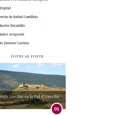
 Digital
esván de Rafael Castillejo
ación Uncastillo
nico Aragonés
io Jiménez Lacima
POPULAR POSTS
tando Gordún en la Bal d’Onsella.
/06/2007
01