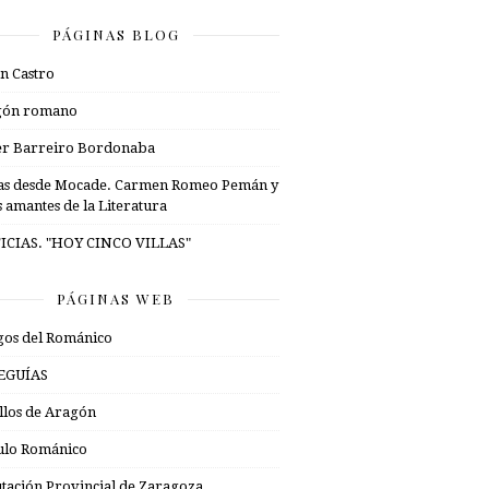
PÁGINAS BLOG
n Castro
gón romano
er Barreiro Bordonaba
as desde Mocade. Carmen Romeo Pemán y
s amantes de la Literatura
ICIAS. "HOY CINCO VILLAS"
PÁGINAS WEB
os del Románico
EGUÍAS
illos de Aragón
ulo Románico
tación Provincial de Zaragoza