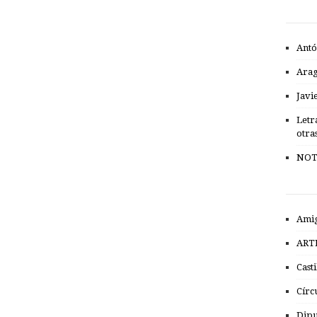
Antó
Ara
Javi
Letr
otra
NOT
Amig
ART
Cast
Círc
Dipu