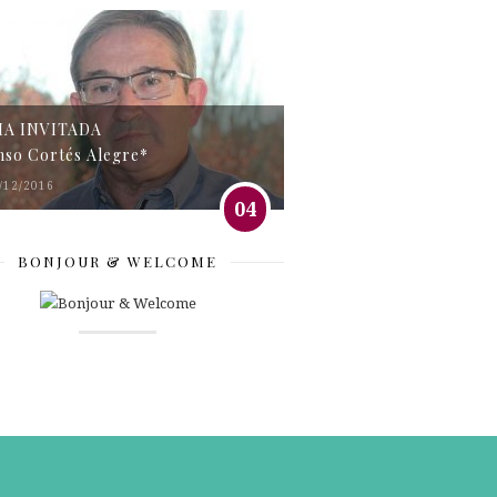
MA INVITADA
nso Cortés Alegre*
/12/2016
04
BONJOUR & WELCOME