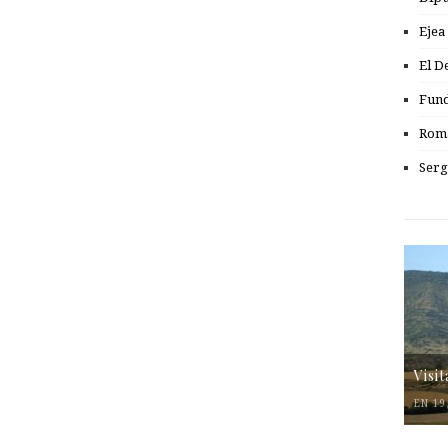
Ejea
El D
Fund
Romá
Serg
Visi
EN 19