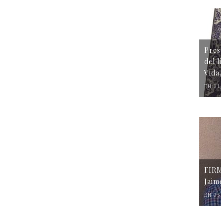
Pres
del 
Vida
EN 31
FIR
Jaim
EN 05