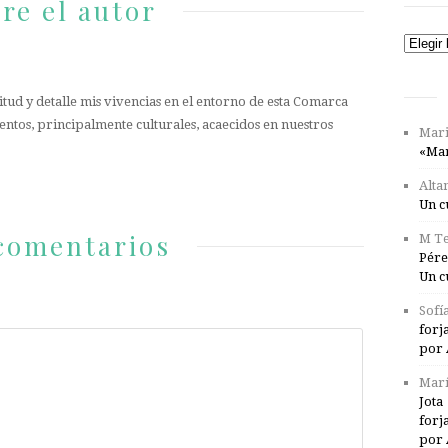
re el autor
Catego
tud y detalle mis vivencias en el entorno de esta Comarca
entos, principalmente culturales, acaecidos en nuestros
Mari
«Mar
Alta
Un c
comentarios
M Te
Pére
Un c
Sofí
forj
por 
Marí
Jota
forj
por 