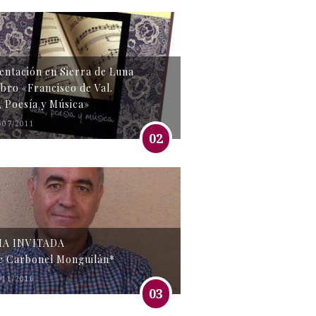
entación en Sierra de Luna
libro «Francisco de Val.
, Poesía y Música»
/07/2011
02
MA INVITADA
e Carbonel Monguilán*
/11/2016
03