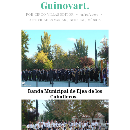
Guinovart.
•
•
POR
CINCO VILLAS EDITOR
31/10/2009
ACTIVIDADES VARIAS.
,
GENERAL
,
MÚSICA
Banda Municipal de Ejea de los
Caballeros.
–