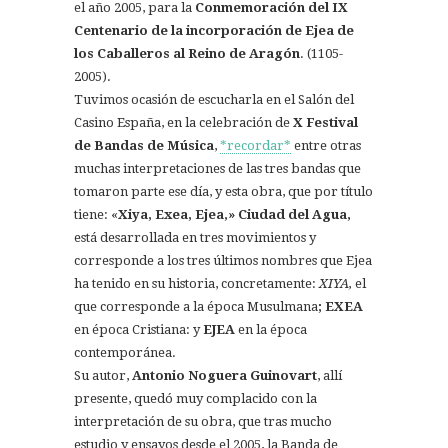
el año 2005, para la
Conmemoración del IX
Centenario de la incorporación de Ejea de
los Caballeros al Reino de Aragón
. (1105-
2005).
Tuvimos ocasión de escucharla en el Salón del
Casino España, en la celebración de
X Festival
de Bandas de Música
,
*recordar*
entre otras
muchas interpretaciones de las tres bandas que
tomaron parte ese día, y esta obra, que por título
tiene: «
Xiya, Exea, Ejea,» Ciudad del Agua,
está desarrollada en tres movimientos y
corresponde a los tres últimos nombres que Ejea
ha tenido en su historia, concretamente:
XIYA,
el
que corresponde a la época Musulmana
;
EXEA
en época Cristiana: y
EJEA
en la época
contemporánea.
Su autor,
Antonio Noguera Guinovart
, allí
presente, quedó muy complacido con la
interpretación de su obra, que tras mucho
estudio y ensayos desde el 2005, la Banda de