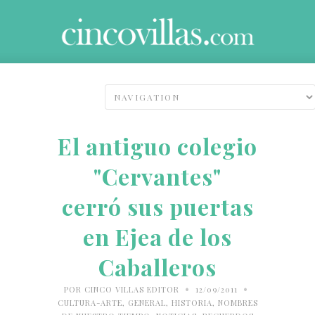
El antiguo colegio
"Cervantes"
cerró sus puertas
en Ejea de los
Caballeros
•
•
POR
CINCO VILLAS EDITOR
12/09/2011
CULTURA-ARTE
,
GENERAL
,
HISTORIA
,
NOMBRES