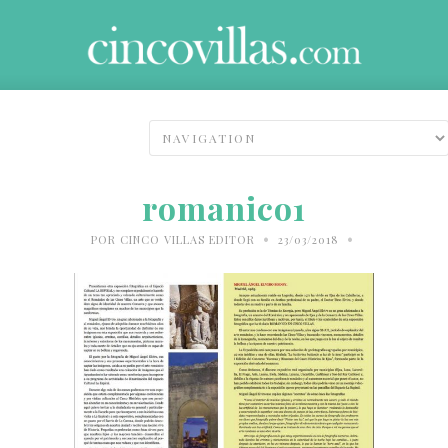
romanico1
•
•
POR
CINCO VILLAS EDITOR
23/03/2018