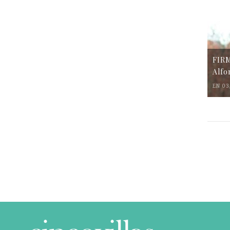
FIR
Alfo
EN 03