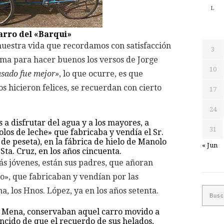
L
arro del «Barqui»
uestra vida que recordamos con satisfacción
3
coma para hacer buenos los versos de Jorge
10
asado fue mejor»
, lo que ocurre, es que
s hicieron felices, se recuerdan con cierto
17
24
s a disfrutar del agua y a los mayores, a
31
los de leche» que fabricaba y vendía el Sr.
de peseta), en la fábrica de hielo de Manolo
« Jun
Sta. Cruz, en los años cincuenta.
ás jóvenes, están sus padres, que añoran
o», que fabricaban y vendían por las
ana, los Hnos. López, ya en los años setenta.
 Mena, conservaban aquel carro movido a
encido de que el recuerdo de sus helados,