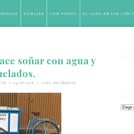
PUEBLOS
PAISAJES
CON POESÍA
EL AGUA EN LAS CINC
BLOG
hace soñar con agua y
helados.
•
•
TOR
04/08/2008
AGUA
,
RECUERDOS
Archiv