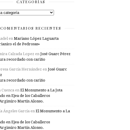
CATEGORÍAS
rías
COMENTARIOS RECIENTES
adel
en
Mariano López Laguarta
ianico el de Pedrosas»
mira Calzada Lopez
en
José Guarc Pérez
ura recordado con cariño
resa García Hernández
en
José Guarc
z
ura recordado con cariño
a Cuenca
en
El Monumento a La Jota
ado en Ejea de los Caballeros
Argimiro Martín Alonso.
a Ángeles García
en
El Monumento a La
ado en Ejea de los Caballeros
Argimiro Martín Alonso.