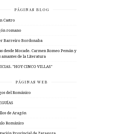
PÁGINAS BLOG
n Castro
gón romano
er Barreiro Bordonaba
as desde Mocade. Carmen Romeo Pemán y
s amantes de la Literatura
ICIAS. "HOY CINCO VILLAS"
PÁGINAS WEB
os del Románico
EGUÍAS
illos de Aragón
ulo Románico
tación Provincial de Zaragoza