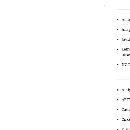
Antó
Ara
Javi
Letr
otra
NOT
Amig
ART
Cast
Círc
Dipu