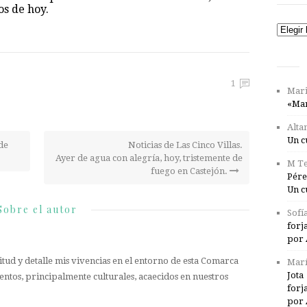
os de hoy.
Catego
1
Mari
«Mar
Alta
Un c
 de
Noticias de Las Cinco Villas.
Ayer de agua con alegría, hoy, tristemente de
M Te
fuego en Castejón.
Pére
Un c
Sobre el autor
Sofí
forj
por 
tud y detalle mis vivencias en el entorno de esta Comarca
Marí
Jota
entos, principalmente culturales, acaecidos en nuestros
forj
por 