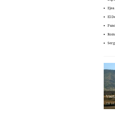
Ejea
El D
Fund
Romá
Serg
Visi
EN 19