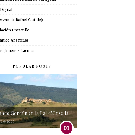
 Digital
esván de Rafael Castillejo
ación Uncastillo
nico Aragonés
io Jiménez Lacima
POPULAR POSTS
tando Gordún en la Bal d’Onsella.
/06/2007
01