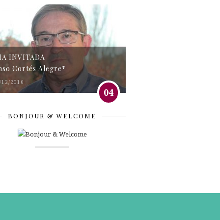
MA INVITADA
nso Cortés Alegre*
/12/2016
04
BONJOUR & WELCOME