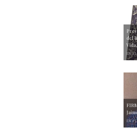
Pres
del 
Vida
EN 31
FIR
Jaim
EN 05