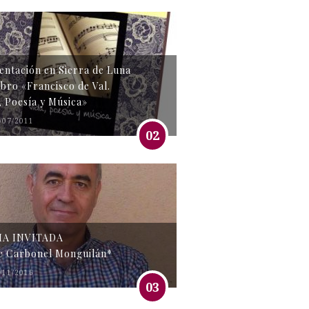
entación en Sierra de Luna
libro «Francisco de Val.
, Poesía y Música»
/07/2011
02
MA INVITADA
e Carbonel Monguilán*
/11/2016
03