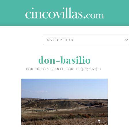
don-basilio
•
•
POR
CINCO VILLAS EDITOR
23/07/2017