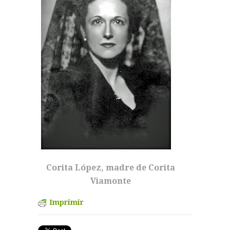
Corita López, madre de Corita
Viamonte
Imprimir