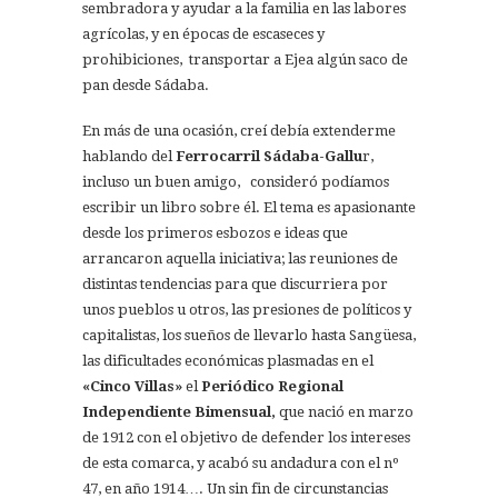
sembradora y ayudar a la familia en las labores
agrícolas, y en épocas de escaseces y
prohibiciones, transportar a Ejea algún saco de
pan desde Sádaba.
En más de una ocasión, creí debía extenderme
hablando del
Ferrocarril Sádaba-Gallu
r,
incluso un buen amigo, consideró podíamos
escribir un libro sobre él. El tema es apasionante
desde los primeros esbozos e ideas que
arrancaron aquella iniciativa; las reuniones de
distintas tendencias para que discurriera por
unos pueblos u otros, las presiones de políticos y
capitalistas, los sueños de llevarlo hasta Sangüesa,
las dificultades económicas plasmadas en el
«Cinco Villas»
el
Periódico Regional
Independiente Bimensu
al,
que nació en marzo
de 1912 con el objetivo de defender los intereses
de esta comarca, y acabó su andadura con el nº
47, en año 1914…. Un sin fin de circunstancias