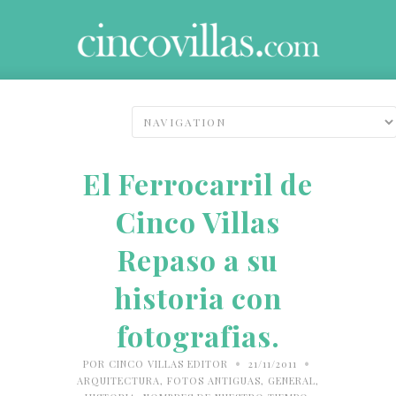
El Ferrocarril de
Cinco Villas
Repaso a su
historia con
fotografias.
•
•
POR
CINCO VILLAS EDITOR
21/11/2011
ARQUITECTURA
,
FOTOS ANTIGUAS
,
GENERAL
,