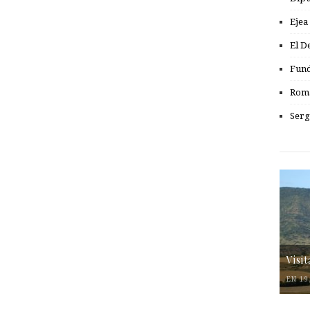
Ejea
El D
Fund
Romá
Serg
Visi
EN 19