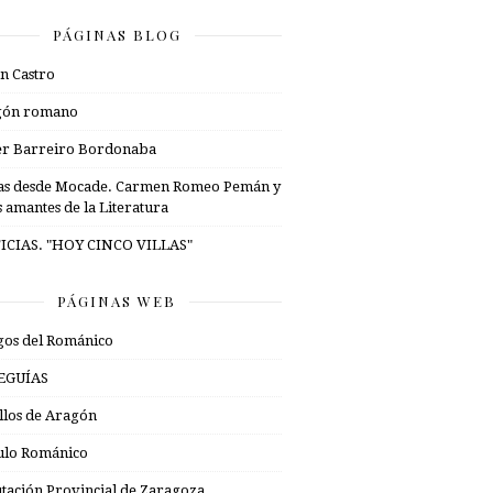
PÁGINAS BLOG
n Castro
gón romano
er Barreiro Bordonaba
as desde Mocade. Carmen Romeo Pemán y
s amantes de la Literatura
ICIAS. "HOY CINCO VILLAS"
PÁGINAS WEB
os del Románico
EGUÍAS
illos de Aragón
ulo Románico
tación Provincial de Zaragoza