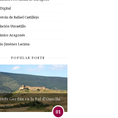
 Digital
esván de Rafael Castillejo
ación Uncastillo
nico Aragonés
io Jiménez Lacima
POPULAR POSTS
tando Gordún en la Bal d’Onsella.
/06/2007
01