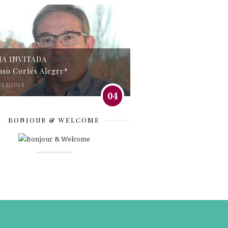
MA INVITADA
nso Cortés Alegre*
/12/2016
04
BONJOUR & WELCOME