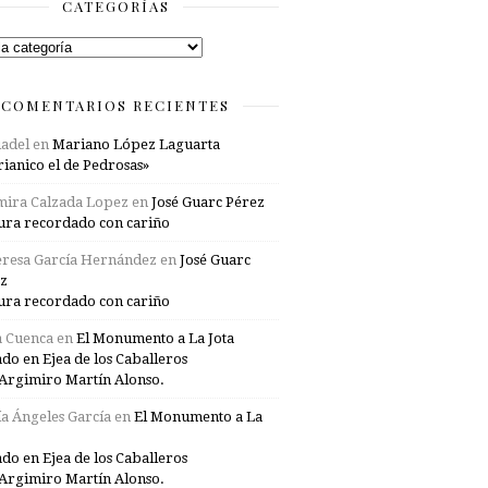
CATEGORÍAS
rías
COMENTARIOS RECIENTES
adel
en
Mariano López Laguarta
ianico el de Pedrosas»
mira Calzada Lopez
en
José Guarc Pérez
ura recordado con cariño
resa García Hernández
en
José Guarc
z
ura recordado con cariño
a Cuenca
en
El Monumento a La Jota
ado en Ejea de los Caballeros
Argimiro Martín Alonso.
a Ángeles García
en
El Monumento a La
ado en Ejea de los Caballeros
Argimiro Martín Alonso.