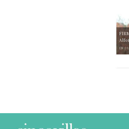
FIR
Alfo
EN 03