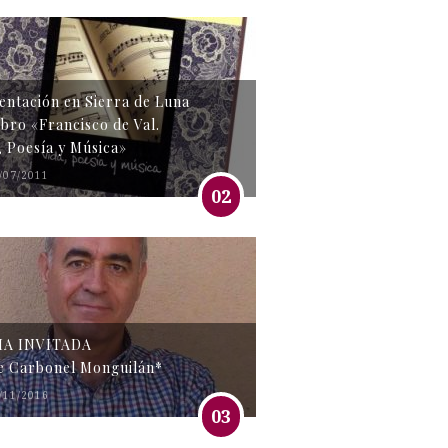
entación en Sierra de Luna
libro «Francisco de Val.
, Poesía y Música»
/07/2011
02
MA INVITADA
e Carbonel Monguilán*
/11/2016
03