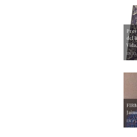
Pres
del 
Vida
EN 31
FIR
Jaim
EN 05