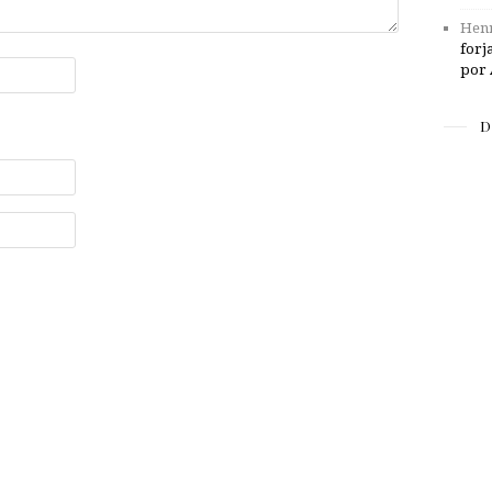
Henr
forj
por 
D