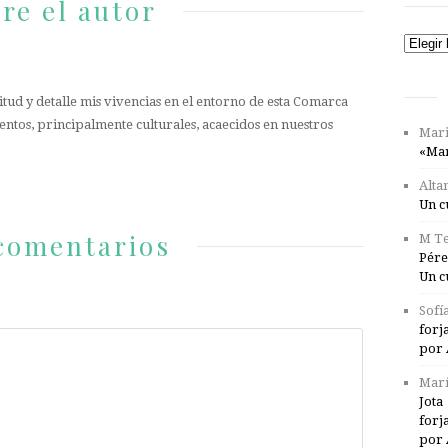
re el autor
Catego
tud y detalle mis vivencias en el entorno de esta Comarca
entos, principalmente culturales, acaecidos en nuestros
Mari
«Mar
Alta
Un c
comentarios
M Te
Pére
Un c
Sofí
forj
por 
Marí
Jota
forj
por 