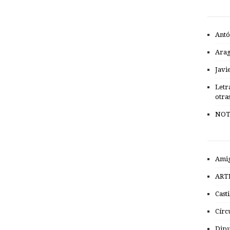
Antó
Ara
Javi
Letr
otra
NOT
Amig
ART
Cast
Círc
Dipu