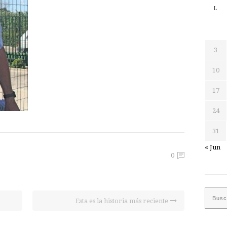
L
3
10
17
24
31
« Jun
0
Esta es la historia más reciente