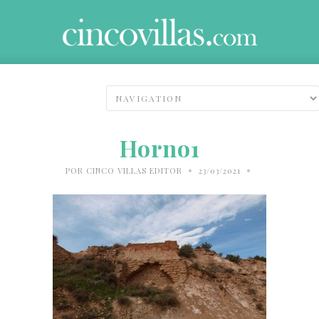
Horno1
•
•
POR
CINCO VILLAS EDITOR
23/03/2021