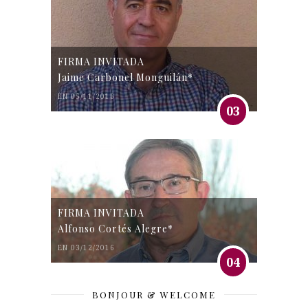
FIRMA INVITADA
Jaime Carbonel Monguilán*
EN 05/11/2016
03
FIRMA INVITADA
Alfonso Cortés Alegre*
EN 03/12/2016
04
BONJOUR & WELCOME