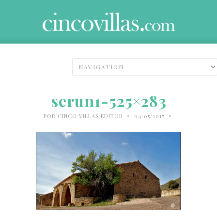
serun1-525×283
•
•
POR
CINCO VILLAS EDITOR
04/05/2017