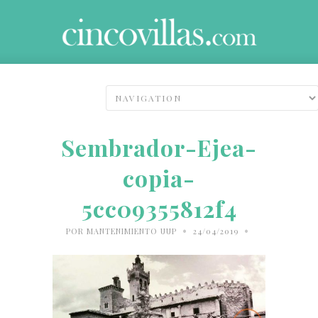
Sembrador-Ejea-
copia-
5cc09355812f4
•
•
POR
MANTENIMIENTO UUP
24/04/2019