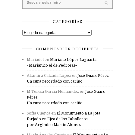
CATEGORÍAS
Categorías
COMENTARIOS RECIENTES
Mariadel
en
Mariano López Laguarta
«Marianico el de Pedrosas»
Altamira Calzada Lopez
en
José Guarc Pérez
Un cura recordado con cariño
M Teresa García Hernández
en
José Guarc
Pérez
Un cura recordado con cariño
Sofía Cuenca
en
El Monumento a La Jota
forjado en Ejea de los Caballeros
por Argimiro Martín Alonso.
María Ángeles García
en
El Monumento a La