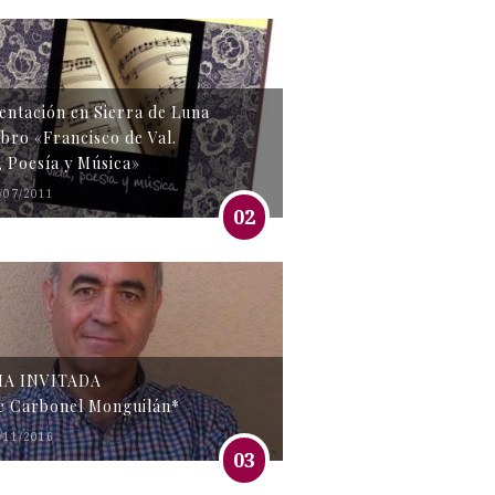
entación en Sierra de Luna
libro «Francisco de Val.
, Poesía y Música»
/07/2011
02
MA INVITADA
e Carbonel Monguilán*
/11/2016
03