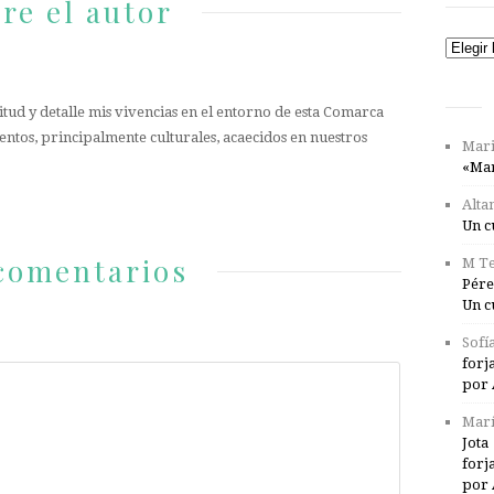
re el autor
Catego
tud y detalle mis vivencias en el entorno de esta Comarca
entos, principalmente culturales, acaecidos en nuestros
Mari
«Mar
Alta
Un c
comentarios
M Te
Pére
Un c
Sofí
forj
por 
Marí
Jota
forj
por 