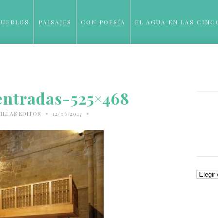
PUEBLOS
PAISAJES
CON POESÍA
EL AGUA EN LAS CINC
BLOG
entradas-525×468
•
•
ILLAS EDITOR
12/06/2017
Archiv