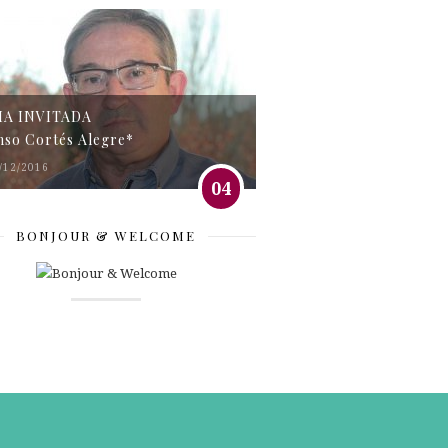
MA INVITADA
nso Cortés Alegre*
/12/2016
04
BONJOUR & WELCOME