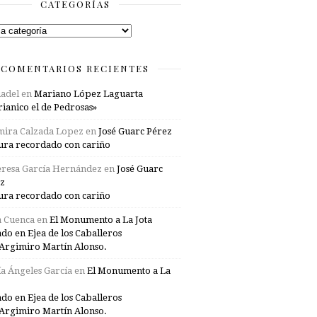
CATEGORÍAS
rías
COMENTARIOS RECIENTES
adel
en
Mariano López Laguarta
ianico el de Pedrosas»
mira Calzada Lopez
en
José Guarc Pérez
ura recordado con cariño
resa García Hernández
en
José Guarc
z
ura recordado con cariño
a Cuenca
en
El Monumento a La Jota
ado en Ejea de los Caballeros
Argimiro Martín Alonso.
a Ángeles García
en
El Monumento a La
ado en Ejea de los Caballeros
Argimiro Martín Alonso.