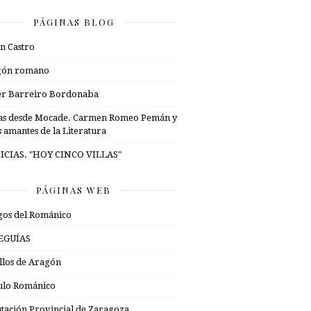
PÁGINAS BLOG
n Castro
gón romano
er Barreiro Bordonaba
as desde Mocade. Carmen Romeo Pemán y
s amantes de la Literatura
ICIAS. "HOY CINCO VILLAS"
PÁGINAS WEB
os del Románico
EGUÍAS
illos de Aragón
ulo Románico
tación Provincial de Zaragoza