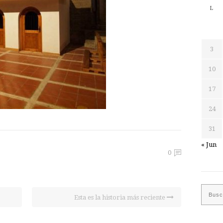
L
3
10
17
24
31
« Jun
0
Esta es la historia más reciente