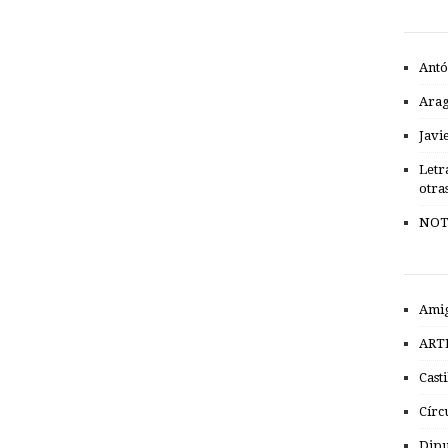
Antó
Ara
Javi
Letr
otra
NOT
Amig
ART
Cast
Círc
Dipu