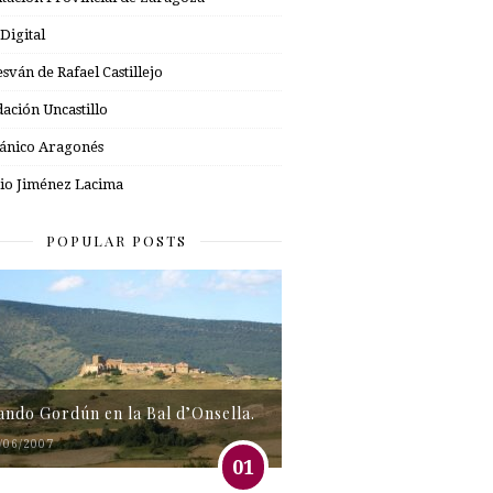
 Digital
esván de Rafael Castillejo
ación Uncastillo
nico Aragonés
io Jiménez Lacima
POPULAR POSTS
tando Gordún en la Bal d’Onsella.
/06/2007
01