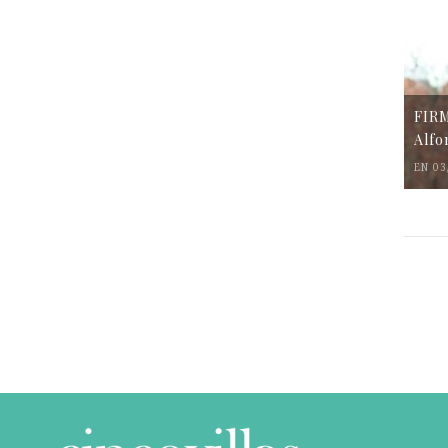
FIR
Alfo
EN 03