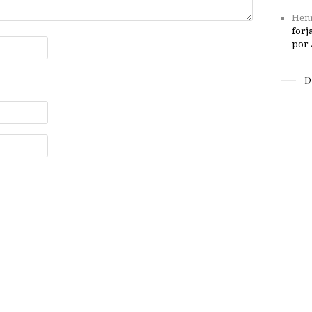
Henr
forj
por 
D