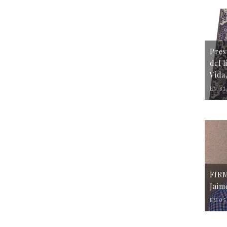
Pres
del 
Vida
EN 31
FIR
Jaim
EN 05