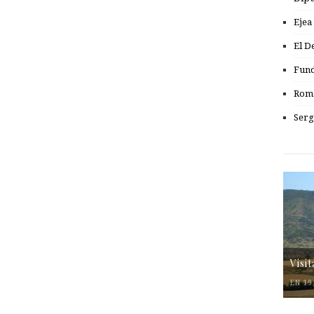
Ejea
El D
Fund
Romá
Serg
Visi
EN 19