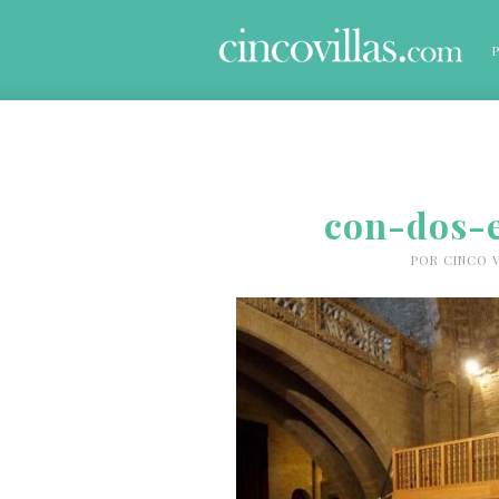
con-dos-
POR
CINCO V