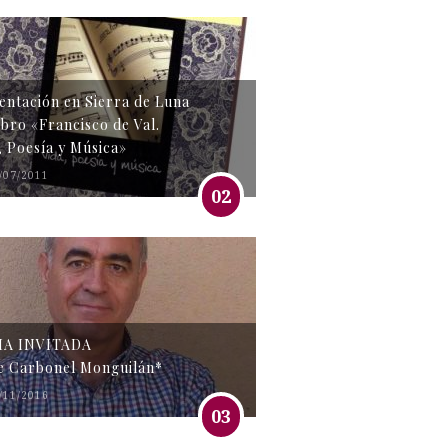
entación en Sierra de Luna
libro «Francisco de Val.
, Poesía y Música»
/07/2011
02
MA INVITADA
e Carbonel Monguilán*
/11/2016
03