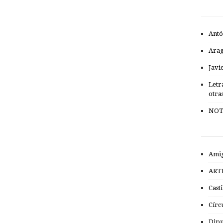
Antó
Ara
Javi
Letr
otra
NOT
Amig
ART
Cast
Círc
Dipu