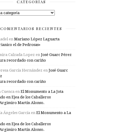
CATEGORÍAS
rías
COMENTARIOS RECIENTES
adel
en
Mariano López Laguarta
ianico el de Pedrosas»
mira Calzada Lopez
en
José Guarc Pérez
ura recordado con cariño
resa García Hernández
en
José Guarc
z
ura recordado con cariño
a Cuenca
en
El Monumento a La Jota
ado en Ejea de los Caballeros
Argimiro Martín Alonso.
a Ángeles García
en
El Monumento a La
ado en Ejea de los Caballeros
Argimiro Martín Alonso.