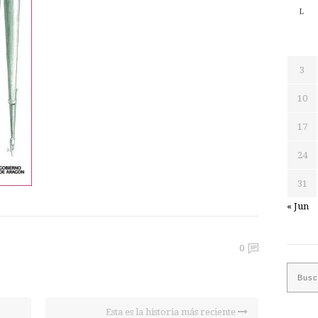
L
3
10
17
24
31
« Jun
0
Esta es la historia más reciente