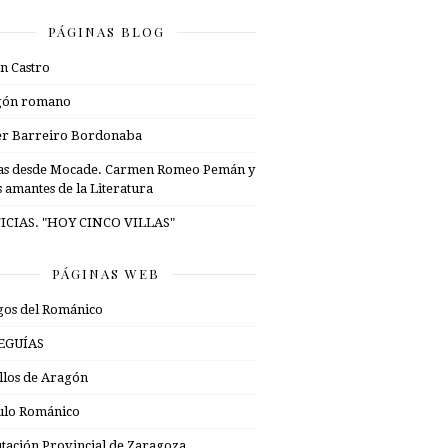
PÁGINAS BLOG
n Castro
gón romano
er Barreiro Bordonaba
as desde Mocade. Carmen Romeo Pemán y
s amantes de la Literatura
ICIAS. "HOY CINCO VILLAS"
PÁGINAS WEB
os del Románico
EGUÍAS
illos de Aragón
ulo Románico
tación Provincial de Zaragoza