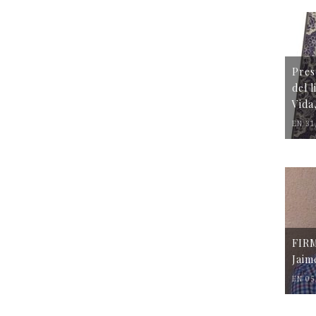
Pres
del 
Vida
EN 31
FIR
Jaim
EN 05