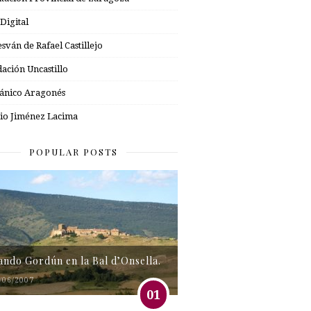
 Digital
esván de Rafael Castillejo
ación Uncastillo
nico Aragonés
io Jiménez Lacima
POPULAR POSTS
tando Gordún en la Bal d’Onsella.
/06/2007
01