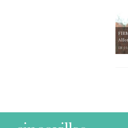
FIR
Alfo
EN 03