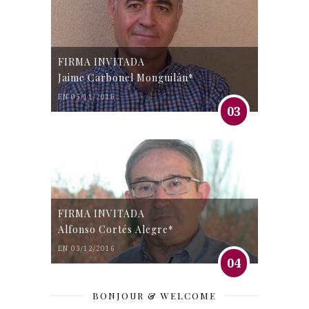
FIRMA INVITADA
Jaime Carbonel Monguilán*
EN 05/11/2016
03
FIRMA INVITADA
Alfonso Cortés Alegre*
EN 03/12/2016
04
BONJOUR & WELCOME