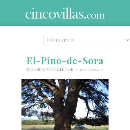
El-Pino-de-Sora
•
•
POR
CINCO VILLAS EDITOR
01/09/2024