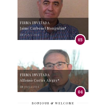
FIRMA INVITADA
Jaime Carbonel Monguilán*
EN 05/11/2016
03
FIRMA INVITADA
Alfonso Cortés Alegre*
EN 03/12/2016
04
BONJOUR & WELCOME