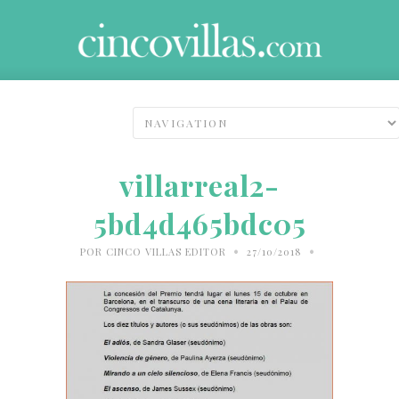
villarreal2-
5bd4d465bdc05
•
•
POR
CINCO VILLAS EDITOR
27/10/2018