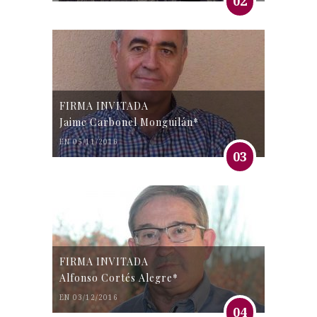
02
FIRMA INVITADA
Jaime Carbonel Monguilán*
EN 05/11/2016
03
FIRMA INVITADA
Alfonso Cortés Alegre*
EN 03/12/2016
04