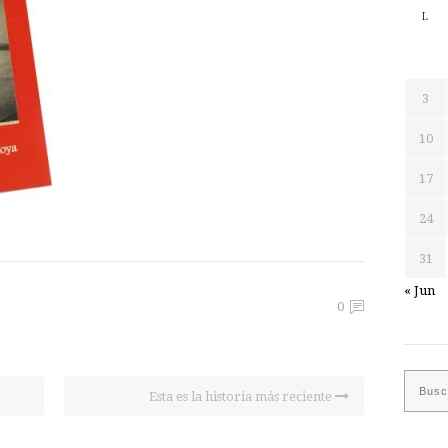
L
3
10
17
24
31
« Jun
0
Esta es la historia más reciente