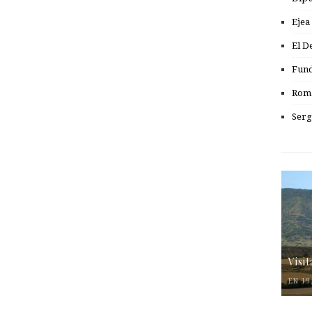
Ejea
El D
Fund
Romá
Serg
Visi
EN 19