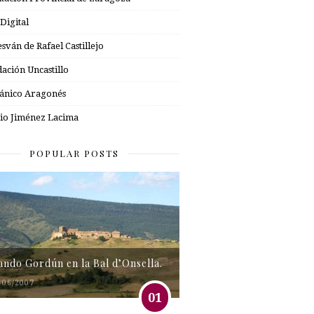
 Digital
esván de Rafael Castillejo
ación Uncastillo
nico Aragonés
io Jiménez Lacima
POPULAR POSTS
tando Gordún en la Bal d’Onsella.
/06/2007
01