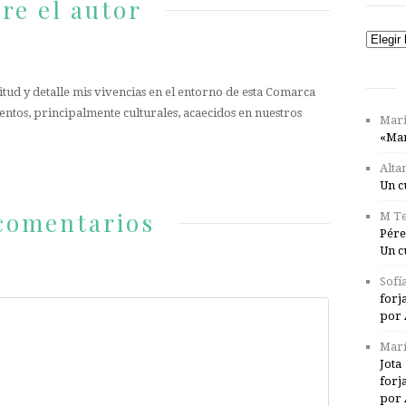
re el autor
Catego
tud y detalle mis vivencias en el entorno de esta Comarca
entos, principalmente culturales, acaecidos en nuestros
Mari
«Mar
Alta
Un c
comentarios
M Te
Pére
Un c
Sofí
forj
por 
Marí
Jota
forj
por 