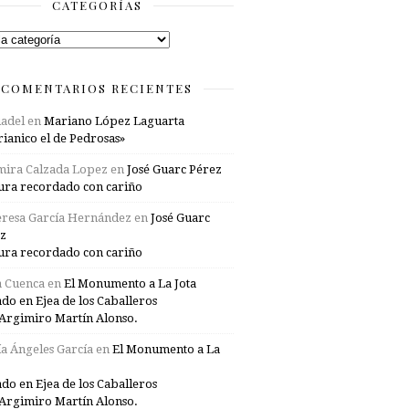
CATEGORÍAS
rías
COMENTARIOS RECIENTES
adel
en
Mariano López Laguarta
ianico el de Pedrosas»
mira Calzada Lopez
en
José Guarc Pérez
ura recordado con cariño
resa García Hernández
en
José Guarc
z
ura recordado con cariño
a Cuenca
en
El Monumento a La Jota
ado en Ejea de los Caballeros
Argimiro Martín Alonso.
a Ángeles García
en
El Monumento a La
ado en Ejea de los Caballeros
Argimiro Martín Alonso.