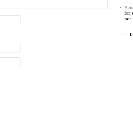
Henr
forj
por 
D