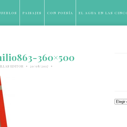
PUEBLOS
PAISAJES
CON POESÍA
EL AGUA EN LAS CINC
BLOG
milio863-360×500
•
•
ILLAS EDITOR
20/08/2017
Archiv