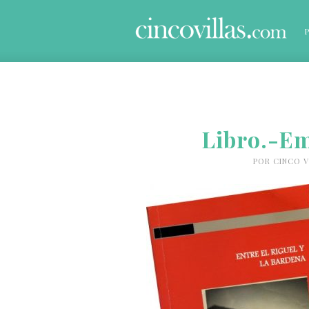
Libro.-E
POR
CINCO V