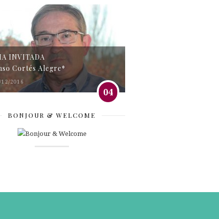
MA INVITADA
nso Cortés Alegre*
/12/2016
04
BONJOUR & WELCOME