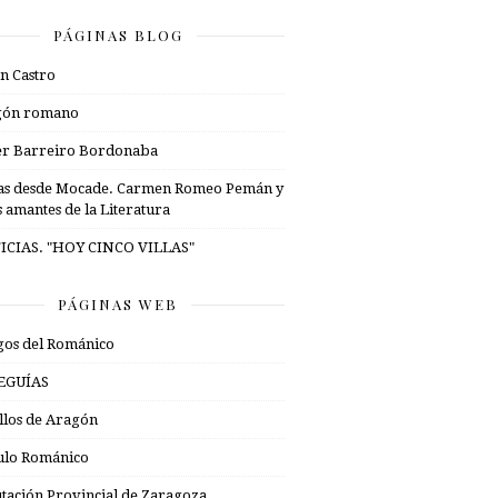
PÁGINAS BLOG
n Castro
gón romano
er Barreiro Bordonaba
as desde Mocade. Carmen Romeo Pemán y
s amantes de la Literatura
ICIAS. "HOY CINCO VILLAS"
PÁGINAS WEB
os del Románico
EGUÍAS
illos de Aragón
ulo Románico
tación Provincial de Zaragoza