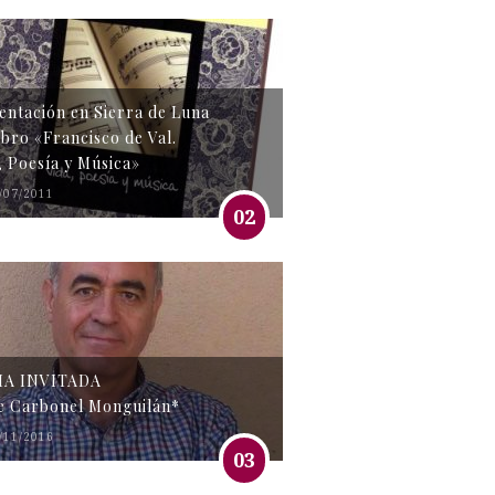
entación en Sierra de Luna
libro «Francisco de Val.
, Poesía y Música»
/07/2011
02
MA INVITADA
e Carbonel Monguilán*
/11/2016
03