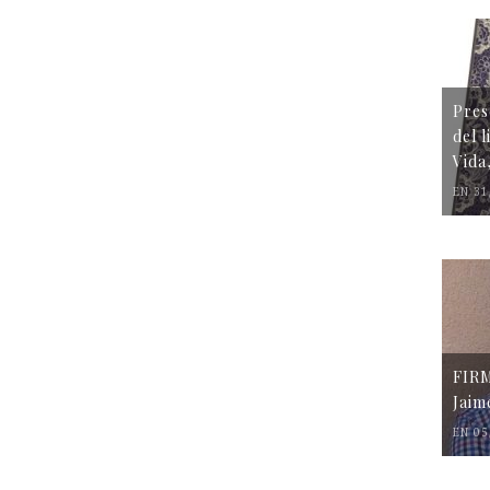
Pres
del 
Vida
EN 31
FIR
Jaim
EN 05