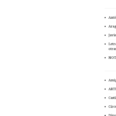
Antó
Ara
Javi
Letr
otra
NOT
Amig
ART
Cast
Círc
Dipu