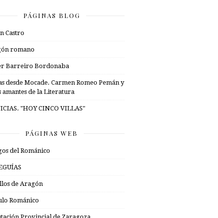
PÁGINAS BLOG
n Castro
gón romano
er Barreiro Bordonaba
as desde Mocade. Carmen Romeo Pemán y
s amantes de la Literatura
ICIAS. "HOY CINCO VILLAS"
PÁGINAS WEB
os del Románico
EGUÍAS
illos de Aragón
ulo Románico
tación Provincial de Zaragoza