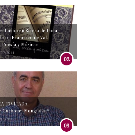
entación en Sierra de Luna
libro «Francisco de Val.
, Poesía y Música»
/07/2011
02
MA INVITADA
e Carbonel Monguilán*
/11/2016
03