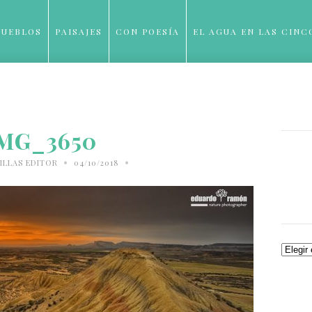
PUEBLOS
PAISAJES
CON POESÍA
EL AGUA EN LAS CINC
BLOG
MG_3650
•
•
ILLAS EDITOR
04/10/2018
Archiv