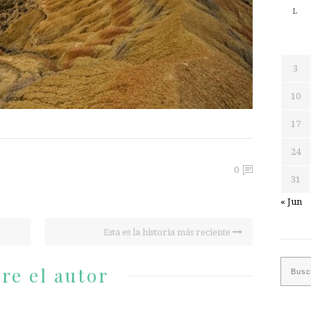
L
3
10
17
24
0
31
« Jun
Esta es la historia más reciente
re el autor