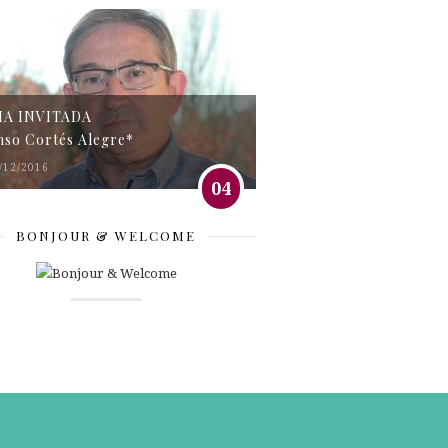
MA INVITADA
nso Cortés Alegre*
/12/2016
04
BONJOUR & WELCOME