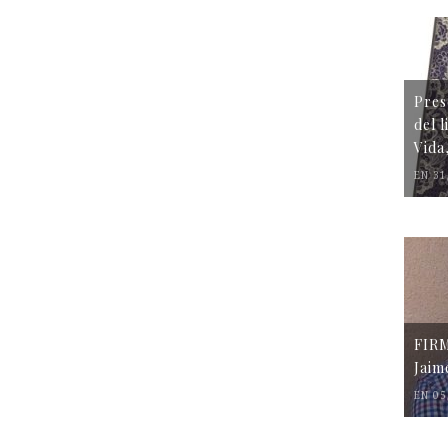
Pres
del 
Vida
EN 31
FIR
Jaim
EN 05