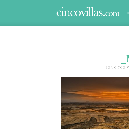
_
POR
CINCO V