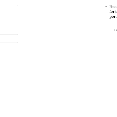
Henr
forj
por 
D