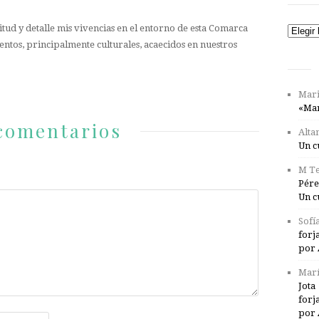
tud y detalle mis vivencias en el entorno de esta Comarca
Catego
entos, principalmente culturales, acaecidos en nuestros
Mari
«Mar
comentarios
Alta
Un c
M Te
Pére
Un c
Sofí
forj
por 
Marí
Jota
forj
por 