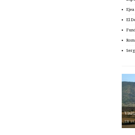
Ejea
El D
Fund
Romá
Serg
Visi
EN 19