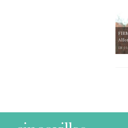
FIR
Alfo
EN 03