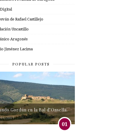
 Digital
esván de Rafael Castillejo
ación Uncastillo
nico Aragonés
io Jiménez Lacima
POPULAR POSTS
tando Gordún en la Bal d’Onsella.
/06/2007
01