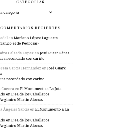
CATEGORÍAS
rías
COMENTARIOS RECIENTES
adel
en
Mariano López Laguarta
ianico el de Pedrosas»
mira Calzada Lopez
en
José Guarc Pérez
ura recordado con cariño
resa García Hernández
en
José Guarc
z
ura recordado con cariño
a Cuenca
en
El Monumento a La Jota
ado en Ejea de los Caballeros
Argimiro Martín Alonso.
a Ángeles García
en
El Monumento a La
ado en Ejea de los Caballeros
Argimiro Martín Alonso.