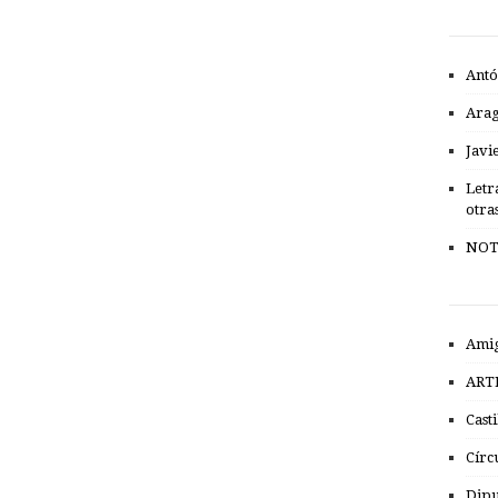
Antó
Ara
Javi
Letr
otra
NOT
Amig
ART
Cast
Círc
Dipu