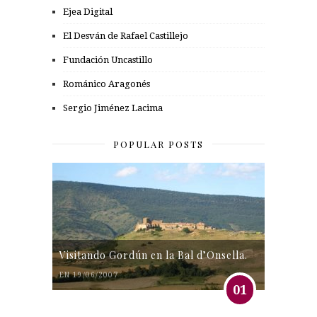
Ejea Digital
El Desván de Rafael Castillejo
Fundación Uncastillo
Románico Aragonés
Sergio Jiménez Lacima
POPULAR POSTS
Visitando Gordún en la Bal d’Onsella.
EN 19/06/2007
01