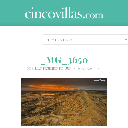
_MG_3650
•
•
POR
MANTENIMIENTO UUP
01/10/2019