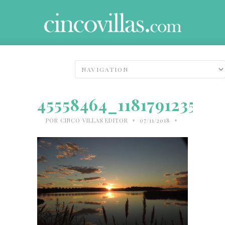
45558464_118179123533
•
•
POR
CINCO VILLAS EDITOR
07/11/2018