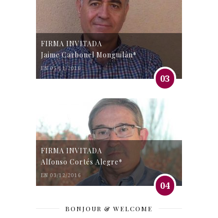
FIRMA INVITADA
Jaime Carbonel Monguilán*
EN 05/11/2016
03
FIRMA INVITADA
Alfonso Cortés Alegre*
EN 03/12/2016
04
BONJOUR & WELCOME