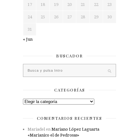
17
18
19
20
21
22
23
24
25
26
27
28
29
30
31
« Jun
BUSCADOR
CATEGORÍAS
Categorías
COMENTARIOS RECIENTES
Mariadel
en
Mariano López Laguarta
«Marianico el de Pedrosas»