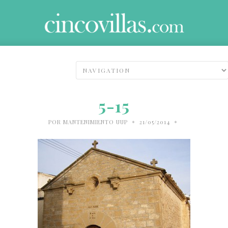
5-15
•
•
POR
MANTENIMIENTO UUP
21/05/2014