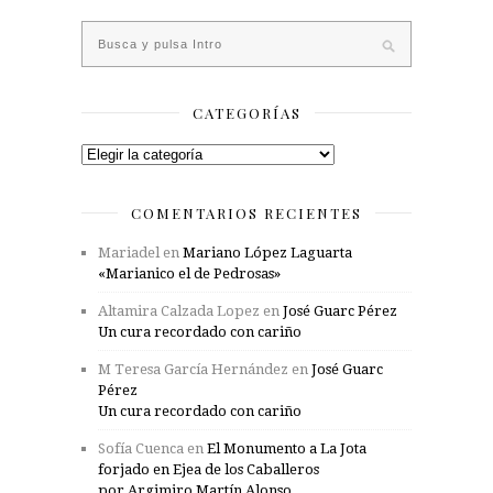
CATEGORÍAS
Categorías
COMENTARIOS RECIENTES
Mariadel
en
Mariano López Laguarta
«Marianico el de Pedrosas»
Altamira Calzada Lopez
en
José Guarc Pérez
Un cura recordado con cariño
M Teresa García Hernández
en
José Guarc
Pérez
Un cura recordado con cariño
Sofía Cuenca
en
El Monumento a La Jota
forjado en Ejea de los Caballeros
por Argimiro Martín Alonso.