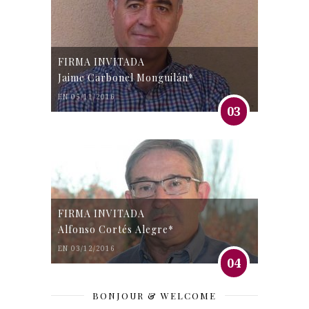
FIRMA INVITADA
Jaime Carbonel Monguilán*
EN 05/11/2016
03
FIRMA INVITADA
Alfonso Cortés Alegre*
EN 03/12/2016
04
BONJOUR & WELCOME