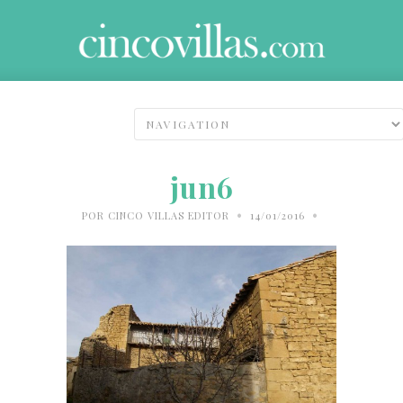
jun6
•
•
POR
CINCO VILLAS EDITOR
14/01/2016