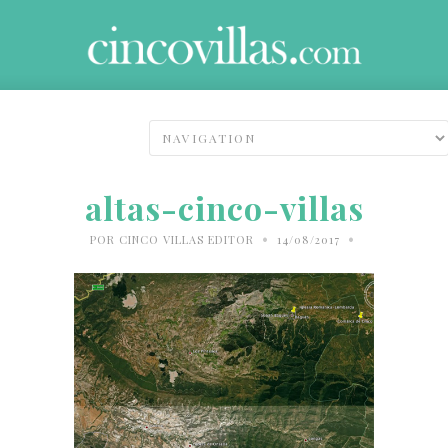
altas-cinco-villas
•
•
POR
CINCO VILLAS EDITOR
14/08/2017