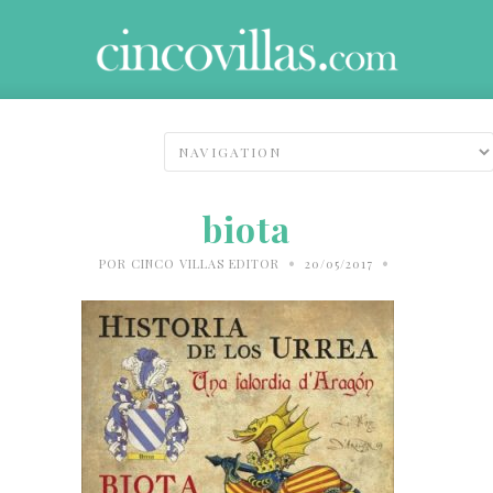
biota
•
•
POR
CINCO VILLAS EDITOR
20/05/2017