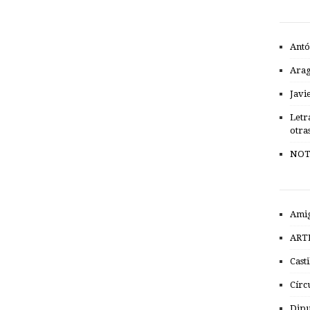
Antó
Ara
Javi
Letr
otra
NOT
Amig
ART
Cast
Círc
Dipu