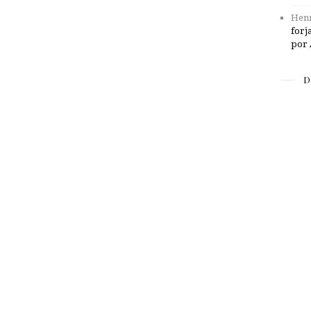
Henr
forj
por 
D