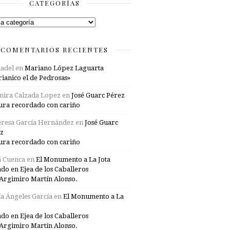
CATEGORÍAS
rías
COMENTARIOS RECIENTES
adel
en
Mariano López Laguarta
ianico el de Pedrosas»
mira Calzada Lopez
en
José Guarc Pérez
ura recordado con cariño
resa García Hernández
en
José Guarc
z
ura recordado con cariño
a Cuenca
en
El Monumento a La Jota
ado en Ejea de los Caballeros
Argimiro Martín Alonso.
a Ángeles García
en
El Monumento a La
ado en Ejea de los Caballeros
Argimiro Martín Alonso.