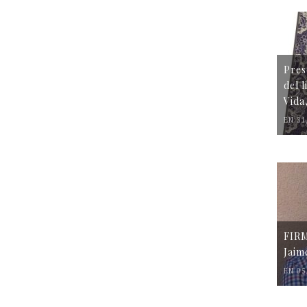
Pres
del 
Vida
EN 31
FIR
Jaim
EN 05