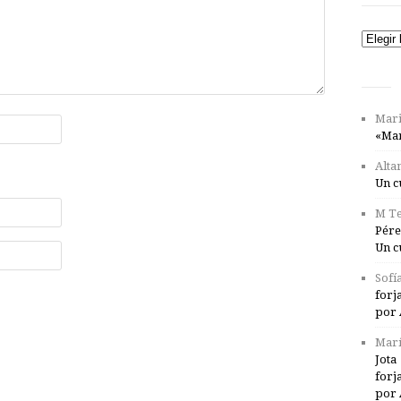
Catego
Mari
«Mar
Alta
Un c
M Te
Pére
Un c
Sofí
forj
por 
Marí
Jota
forj
por 