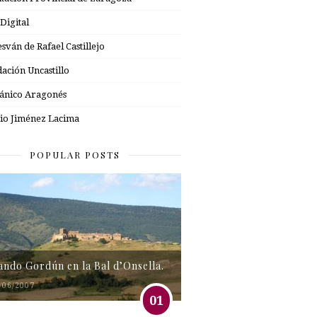
 Digital
esván de Rafael Castillejo
ación Uncastillo
nico Aragonés
io Jiménez Lacima
POPULAR POSTS
tando Gordún en la Bal d’Onsella.
/06/2007
01