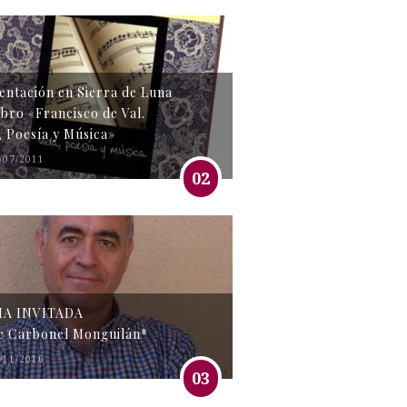
entación en Sierra de Luna
libro «Francisco de Val.
, Poesía y Música»
/07/2011
02
MA INVITADA
e Carbonel Monguilán*
/11/2016
03