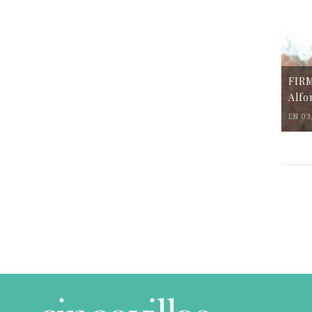
FIR
Alfo
EN 03