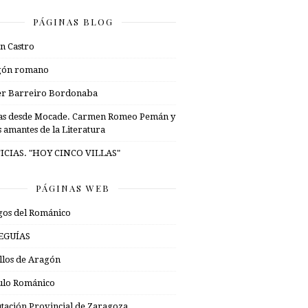
PÁGINAS BLOG
n Castro
gón romano
er Barreiro Bordonaba
as desde Mocade. Carmen Romeo Pemán y
s amantes de la Literatura
ICIAS. "HOY CINCO VILLAS"
PÁGINAS WEB
os del Románico
EGUÍAS
illos de Aragón
ulo Románico
tación Provincial de Zaragoza