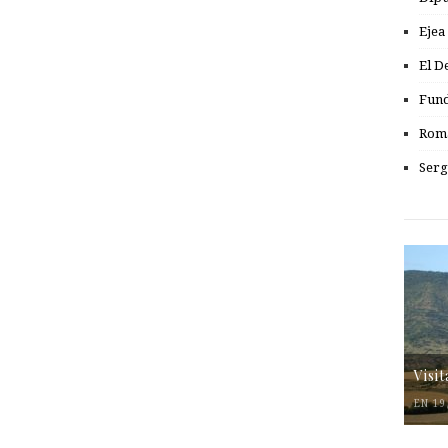
Ejea
El D
Fund
Romá
Serg
Visi
EN 19