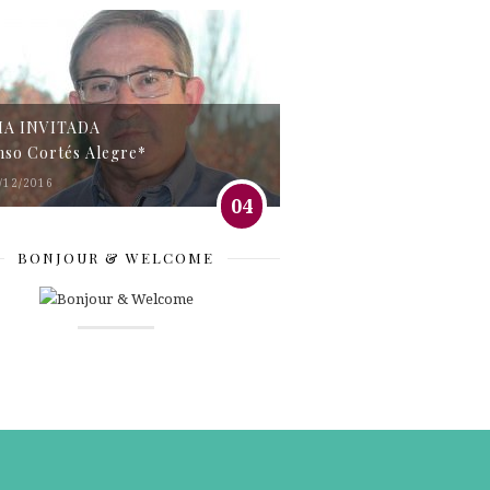
MA INVITADA
nso Cortés Alegre*
/12/2016
04
BONJOUR & WELCOME