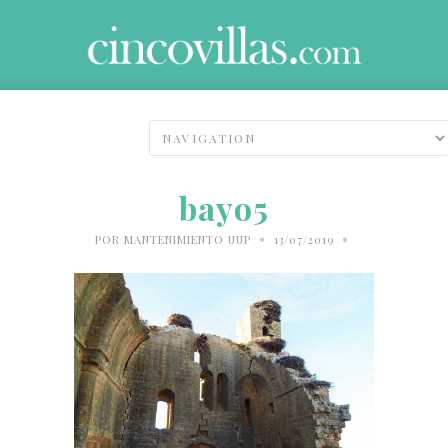
bayo5
•
•
POR
MANTENIMIENTO UUP
13/07/2019