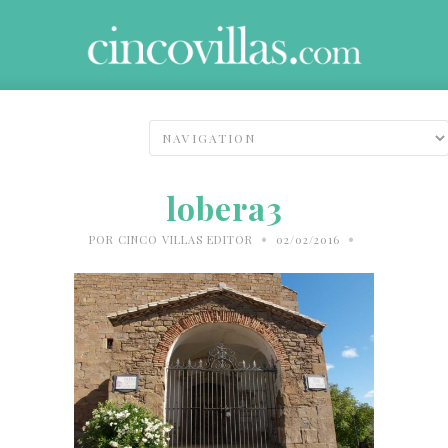
lobera3
•
•
POR
CINCO VILLAS EDITOR
02/02/2016