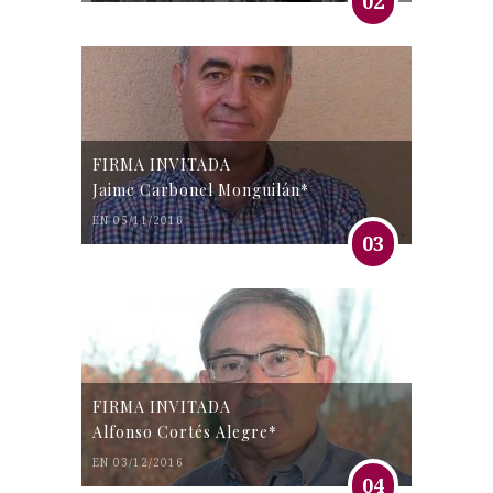
02
FIRMA INVITADA
Jaime Carbonel Monguilán*
EN 05/11/2016
03
FIRMA INVITADA
Alfonso Cortés Alegre*
EN 03/12/2016
04