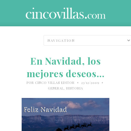
En Navidad, los
mejores deseos…
•
•
POR
CINCO VILLAS EDITOR
23/12/2009
GENERAL
,
HISTORIA