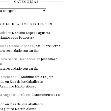
CATEGORÍAS
rías
COMENTARIOS RECIENTES
adel
en
Mariano López Laguarta
ianico el de Pedrosas»
mira Calzada Lopez
en
José Guarc Pérez
ura recordado con cariño
resa García Hernández
en
José Guarc
z
ura recordado con cariño
a Cuenca
en
El Monumento a La Jota
ado en Ejea de los Caballeros
Argimiro Martín Alonso.
a Ángeles García
en
El Monumento a La
ado en Ejea de los Caballeros
Argimiro Martín Alonso.