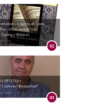
entación en Sierra de Luna
libro «Francisco de Val.
, Poesía y Música»
/07/2011
02
MA INVITADA
e Carbonel Monguilán*
/11/2016
03