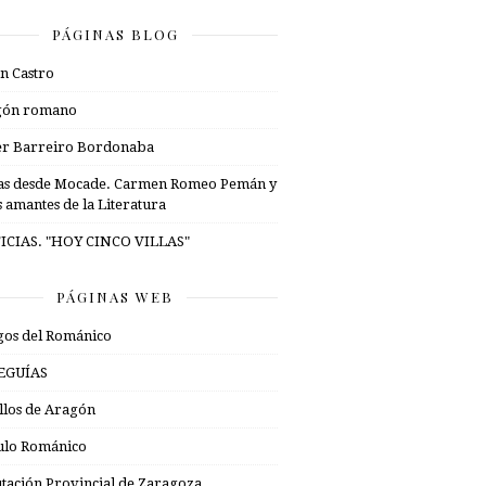
PÁGINAS BLOG
n Castro
gón romano
er Barreiro Bordonaba
as desde Mocade. Carmen Romeo Pemán y
s amantes de la Literatura
ICIAS. "HOY CINCO VILLAS"
PÁGINAS WEB
os del Románico
EGUÍAS
illos de Aragón
ulo Románico
tación Provincial de Zaragoza