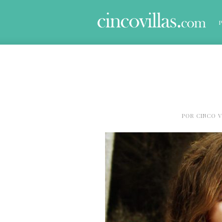
POR
CINCO V