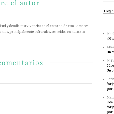
re el autor
Catego
tud y detalle mis vivencias en el entorno de esta Comarca
entos, principalmente culturales, acaecidos en nuestros
Mari
«Mar
Alta
Un c
comentarios
M Te
Pére
Un c
Sofí
forj
por 
Marí
Jota
forj
por 