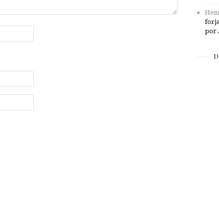
Henr
forj
por 
D