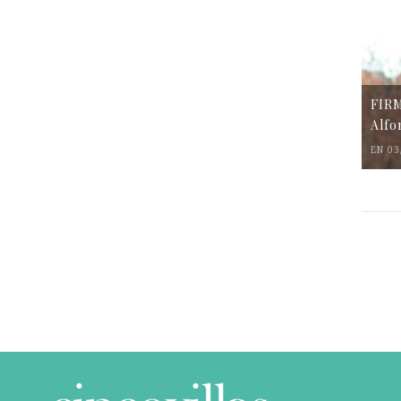
FIR
Alfo
EN 03