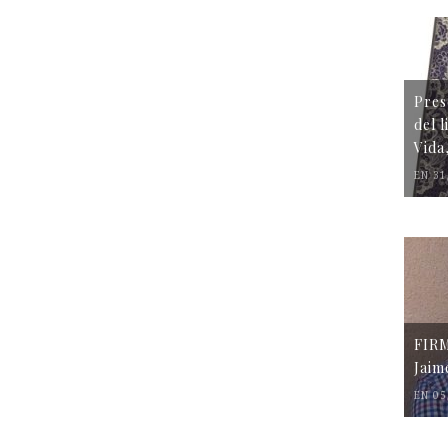
Pres
del 
Vida
EN 31
FIR
Jaim
EN 05