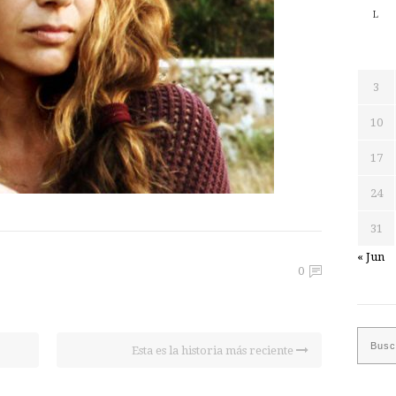
L
3
10
17
24
31
« Jun
0
Esta es la historia más reciente