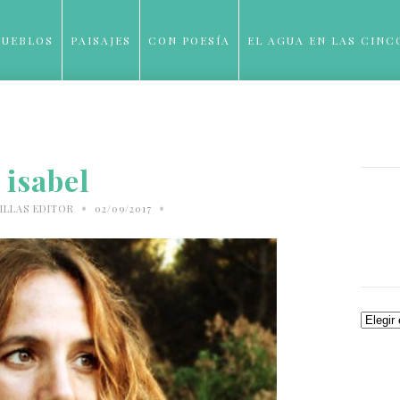
PUEBLOS
PAISAJES
CON POESÍA
EL AGUA EN LAS CINC
BLOG
isabel
•
•
ILLAS EDITOR
02/09/2017
Archiv