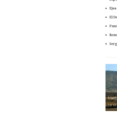
Ejea
El D
Fund
Romá
Serg
Visi
EN 19