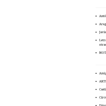
Antó
Ara
Javi
Letr
otra
NOT
Amig
ART
Cast
Círc
Dipu