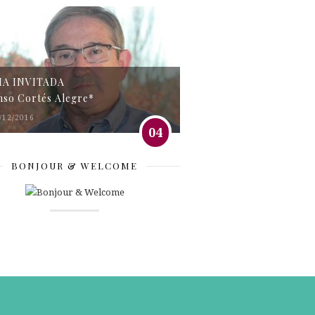
MA INVITADA
nso Cortés Alegre*
/12/2016
04
BONJOUR & WELCOME