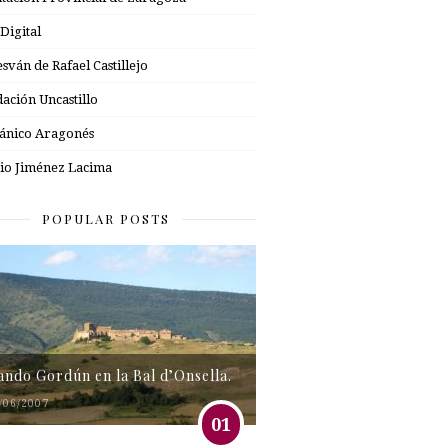
 Digital
esván de Rafael Castillejo
ación Uncastillo
nico Aragonés
io Jiménez Lacima
POPULAR POSTS
tando Gordún en la Bal d’Onsella.
/06/2007
01