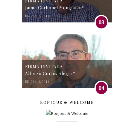
FIRMA INVITADA
Jaime Carbonel Monguilán*
EN 05/11/2016
03
FIRMA INVITADA
Alfonso Cortés Alegre*
EN 03/12/2016
04
BONJOUR & WELCOME