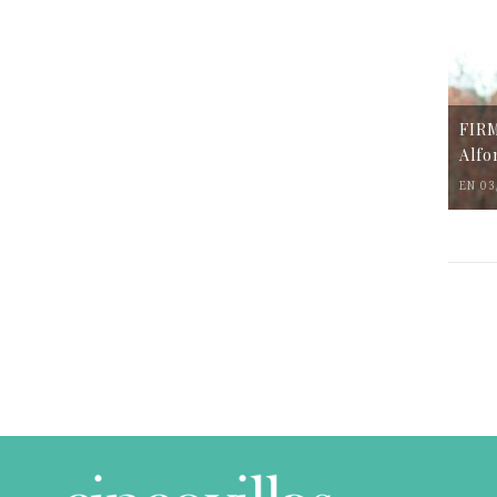
FIR
Alfo
EN 03