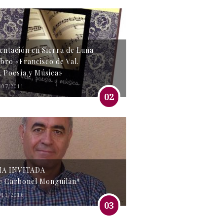
entación en Sierra de Luna
libro «Francisco de Val.
, Poesía y Música»
/07/2011
02
MA INVITADA
e Carbonel Monguilán*
/11/2016
03