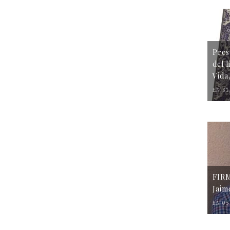
Pres
del 
Vida
EN 31
FIR
Jaim
EN 05