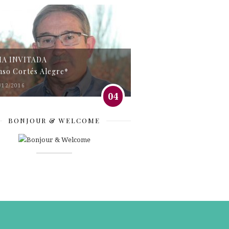
MA INVITADA
nso Cortés Alegre*
/12/2016
04
BONJOUR & WELCOME