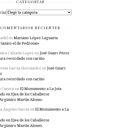
CATEGORÍAS
rías
COMENTARIOS RECIENTES
adel
en
Mariano López Laguarta
ianico el de Pedrosas»
mira Calzada Lopez
en
José Guarc Pérez
ura recordado con cariño
resa García Hernández
en
José Guarc
z
ura recordado con cariño
a Cuenca
en
El Monumento a La Jota
ado en Ejea de los Caballeros
Argimiro Martín Alonso.
a Ángeles García
en
El Monumento a La
ado en Ejea de los Caballeros
Argimiro Martín Alonso.