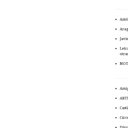
Antó
Ara
Javi
Letr
otra
NOT
Amig
ART
Cast
Círc
Dipu