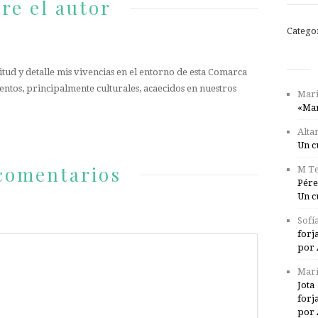
re el autor
Catego
tud y detalle mis vivencias en el entorno de esta Comarca
entos, principalmente culturales, acaecidos en nuestros
Mari
«Mar
Alta
Un c
comentarios
M Te
Pére
Un c
Sofí
forj
por 
Marí
Jota
forj
por 