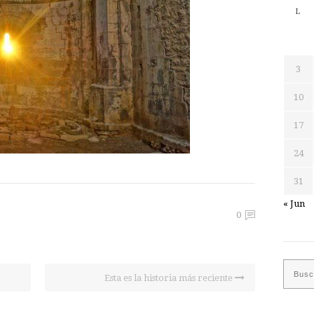
L
3
10
17
24
31
« Jun
0
Esta es la historia más reciente