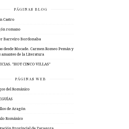
PÁGINAS BLOG
n Castro
gón romano
er Barreiro Bordonaba
as desde Mocade. Carmen Romeo Pemán y
s amantes de la Literatura
ICIAS. "HOY CINCO VILLAS"
PÁGINAS WEB
os del Románico
EGUÍAS
illos de Aragón
ulo Románico
tación Provincial de Zaragoza