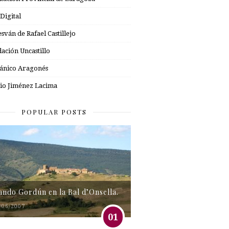
 Digital
esván de Rafael Castillejo
ación Uncastillo
nico Aragonés
io Jiménez Lacima
POPULAR POSTS
tando Gordún en la Bal d’Onsella.
/06/2007
01