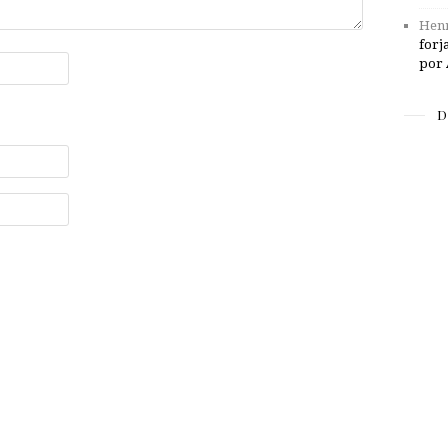
Henr
forj
por 
D