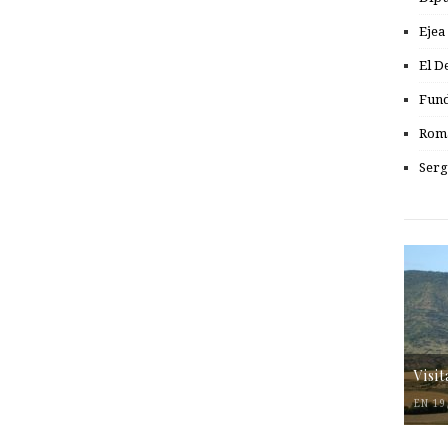
Ejea
El D
Fund
Romá
Serg
Visi
EN 19