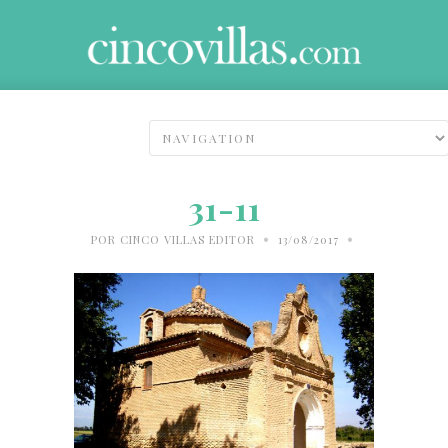
31-11
•
•
POR
CINCO VILLAS EDITOR
13/08/2017