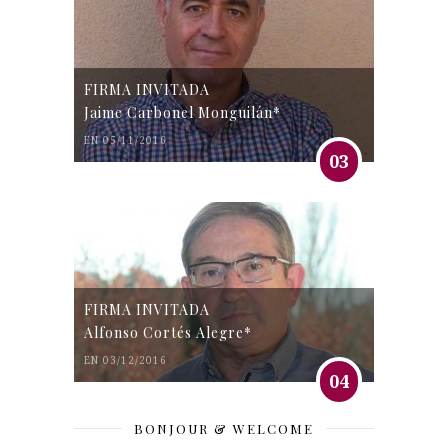
FIRMA INVITADA
Jaime Carbonel Monguilán*
EN 05/11/2016
03
FIRMA INVITADA
Alfonso Cortés Alegre*
EN 03/12/2016
04
BONJOUR & WELCOME