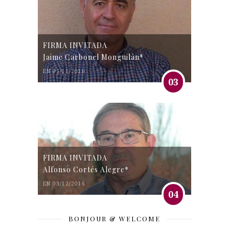
FIRMA INVITADA
Jaime Carbonel Monguilán*
EN 05/11/2016
03
FIRMA INVITADA
Alfonso Cortés Alegre*
EN 03/12/2016
04
BONJOUR & WELCOME