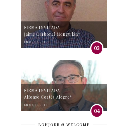
FIRMA INVITADA
Jaime Carbonel Monguilán*
EN 05/11/2016
03
FIRMA INVITADA
Alfonso Cortés Alegre*
EN 03/12/2016
04
BONJOUR & WELCOME