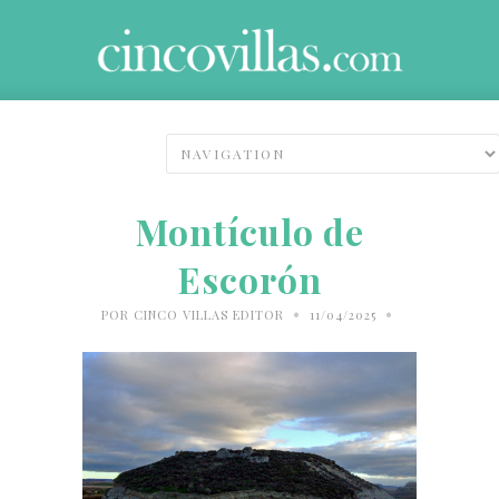
Montículo de
Escorón
•
•
POR
CINCO VILLAS EDITOR
11/04/2025