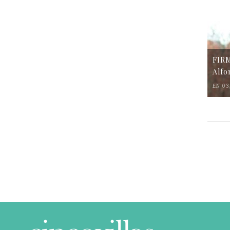
FIR
Alfo
EN 03