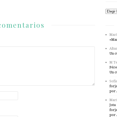
Catego
comentarios
Mari
«Mar
Alta
Un c
M Te
Pére
Un c
Sofí
forj
por 
Marí
Jota
forj
por 