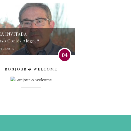
MA INVITADA
nso Cortés Alegre*
/12/2016
04
BONJOUR & WELCOME