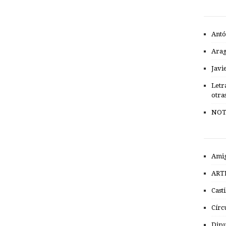
Antó
Ara
Javi
Letr
otra
NOT
Amig
ART
Cast
Círc
Dipu