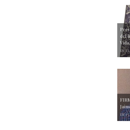
Pres
del 
Vida
EN 31
FIR
Jaim
EN 05