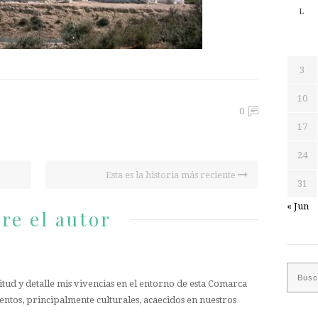
L
3
10
0
17
24
Esta es la historia más reciente
31
« Jun
re el autor
tud y detalle mis vivencias en el entorno de esta Comarca
entos, principalmente culturales, acaecidos en nuestros