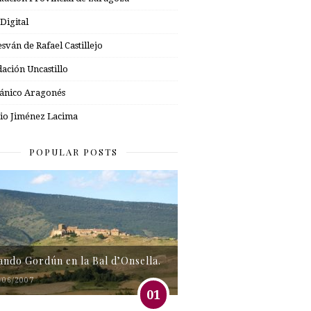
 Digital
esván de Rafael Castillejo
ación Uncastillo
nico Aragonés
io Jiménez Lacima
POPULAR POSTS
tando Gordún en la Bal d’Onsella.
/06/2007
01