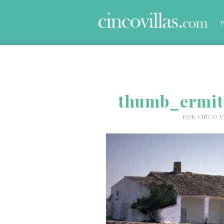
thumb_ermit
POR
CINCO V