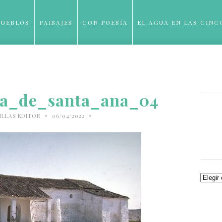
PUEBLOS
PAISAJES
CON POESÍA
EL AGUA EN LAS CINC
BLOG
a_de_santa_ana_04
•
•
ILLAS EDITOR
06/04/2022
Archiv