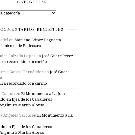
CATEGORÍAS
rías
COMENTARIOS RECIENTES
adel
en
Mariano López Laguarta
ianico el de Pedrosas»
mira Calzada Lopez
en
José Guarc Pérez
ura recordado con cariño
resa García Hernández
en
José Guarc
z
ura recordado con cariño
a Cuenca
en
El Monumento a La Jota
ado en Ejea de los Caballeros
Argimiro Martín Alonso.
a Ángeles García
en
El Monumento a La
ado en Ejea de los Caballeros
Argimiro Martín Alonso.