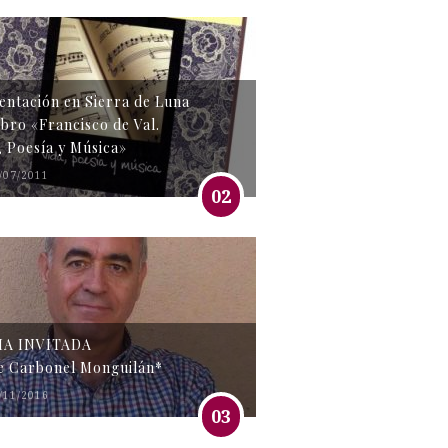
entación en Sierra de Luna
libro «Francisco de Val.
, Poesía y Música»
/07/2011
02
MA INVITADA
e Carbonel Monguilán*
/11/2016
03