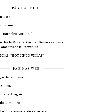
PÁGINAS BLOG
n Castro
gón romano
er Barreiro Bordonaba
as desde Mocade. Carmen Romeo Pemán y
s amantes de la Literatura
ICIAS. "HOY CINCO VILLAS"
PÁGINAS WEB
os del Románico
EGUÍAS
illos de Aragón
ulo Románico
tación Provincial de Zaragoza