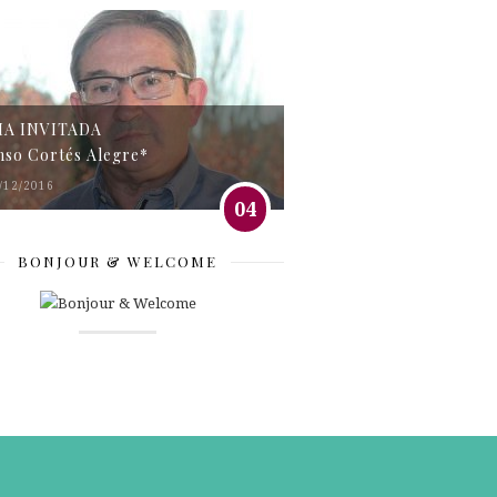
MA INVITADA
nso Cortés Alegre*
/12/2016
04
BONJOUR & WELCOME