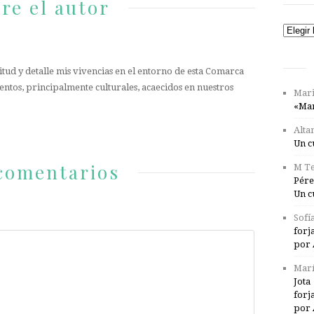
re el autor
Catego
tud y detalle mis vivencias en el entorno de esta Comarca
entos, principalmente culturales, acaecidos en nuestros
Mari
«Mar
Alta
Un c
comentarios
M Te
Pére
Un c
Sofí
forj
por 
Marí
Jota
forj
por 