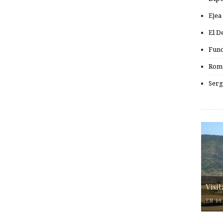
Ejea
El D
Fund
Romá
Serg
Visi
EN 19