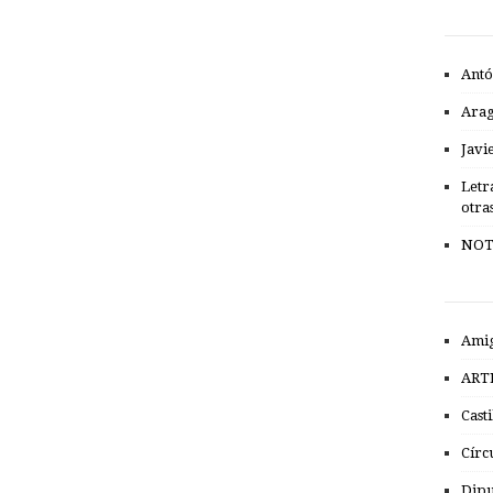
Antó
Ara
Javi
Letr
otra
NOT
Amig
ART
Cast
Círc
Dipu