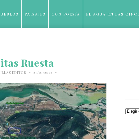
PUEBLOS
PAISAJES
CON POESÍA
EL AGUA EN LAS CINC
BLOG
itas Ruesta
•
•
ILLAS EDITOR
27/01/2022
Archiv