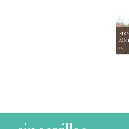
FIR
Alfo
EN 03