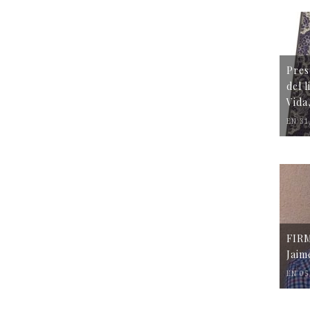
Pres
del 
Vida
EN 31
FIR
Jaim
EN 05