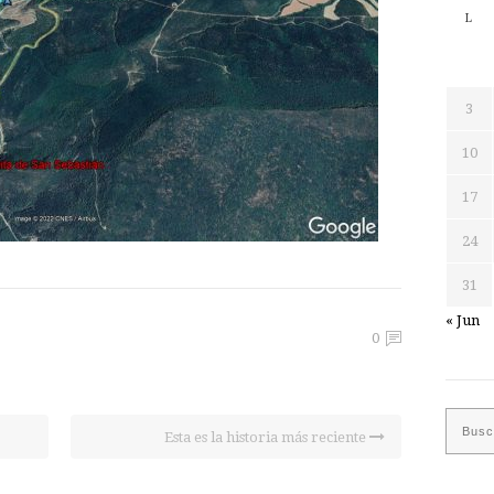
L
3
10
17
24
31
« Jun
0
Esta es la historia más reciente