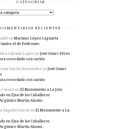
CATEGORÍAS
rías
COMENTARIOS RECIENTES
adel
en
Mariano López Laguarta
ianico el de Pedrosas»
mira Calzada Lopez
en
José Guarc Pérez
ura recordado con cariño
resa García Hernández
en
José Guarc
z
ura recordado con cariño
a Cuenca
en
El Monumento a La Jota
ado en Ejea de los Caballeros
Argimiro Martín Alonso.
a Ángeles García
en
El Monumento a La
ado en Ejea de los Caballeros
Argimiro Martín Alonso.