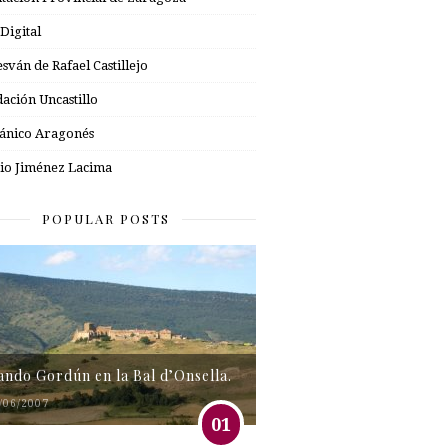
 Digital
esván de Rafael Castillejo
ación Uncastillo
nico Aragonés
io Jiménez Lacima
POPULAR POSTS
tando Gordún en la Bal d’Onsella.
/06/2007
01