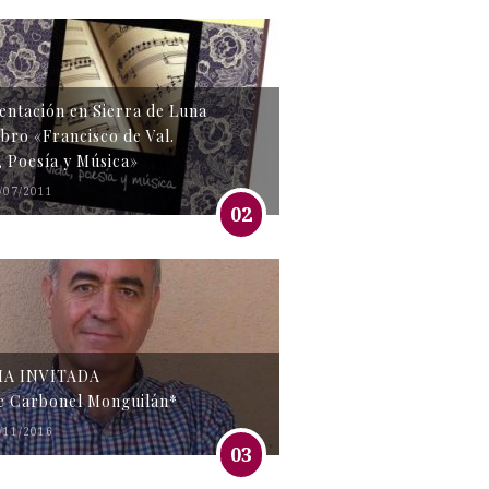
entación en Sierra de Luna
libro «Francisco de Val.
, Poesía y Música»
/07/2011
02
MA INVITADA
e Carbonel Monguilán*
/11/2016
03