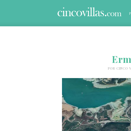
Erm
POR
CINCO V