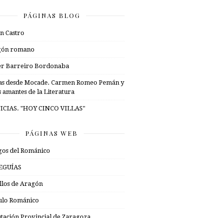
PÁGINAS BLOG
n Castro
gón romano
er Barreiro Bordonaba
as desde Mocade. Carmen Romeo Pemán y
s amantes de la Literatura
ICIAS. "HOY CINCO VILLAS"
PÁGINAS WEB
os del Románico
EGUÍAS
illos de Aragón
ulo Románico
tación Provincial de Zaragoza