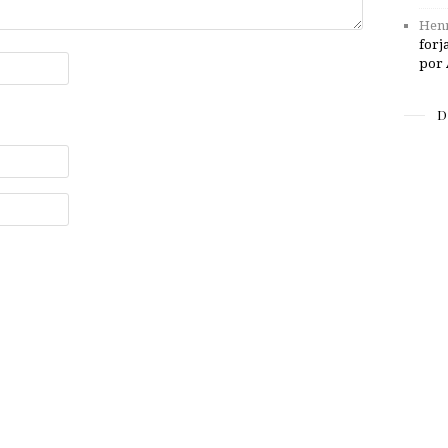
Henr
forj
por 
D