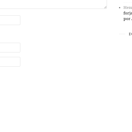
Henr
forj
por 
D