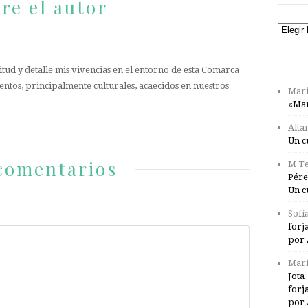
re el autor
Catego
tud y detalle mis vivencias en el entorno de esta Comarca
entos, principalmente culturales, acaecidos en nuestros
Mari
«Mar
Alta
Un c
comentarios
M Te
Pére
Un c
Sofí
forj
por 
Marí
Jota
forj
por 