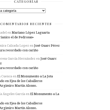
CATEGORÍAS
rías
COMENTARIOS RECIENTES
adel
en
Mariano López Laguarta
ianico el de Pedrosas»
mira Calzada Lopez
en
José Guarc Pérez
ura recordado con cariño
resa García Hernández
en
José Guarc
z
ura recordado con cariño
a Cuenca
en
El Monumento a La Jota
ado en Ejea de los Caballeros
Argimiro Martín Alonso.
a Ángeles García
en
El Monumento a La
ado en Ejea de los Caballeros
Argimiro Martín Alonso.