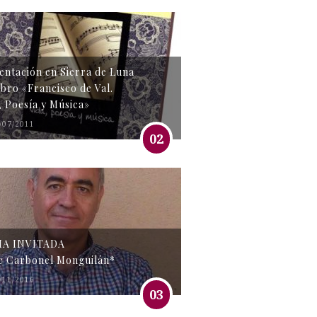
entación en Sierra de Luna
libro «Francisco de Val.
, Poesía y Música»
/07/2011
02
MA INVITADA
e Carbonel Monguilán*
/11/2016
03