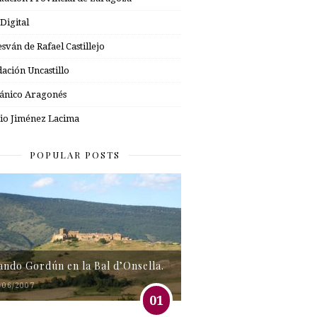
 Digital
esván de Rafael Castillejo
ación Uncastillo
nico Aragonés
io Jiménez Lacima
POPULAR POSTS
tando Gordún en la Bal d’Onsella.
/06/2007
01