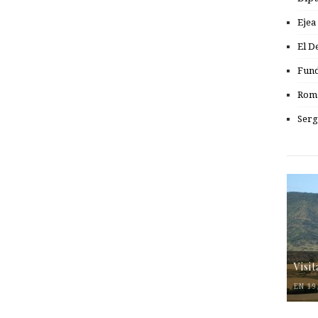
Ejea
El D
Fund
Romá
Serg
Visi
EN 19