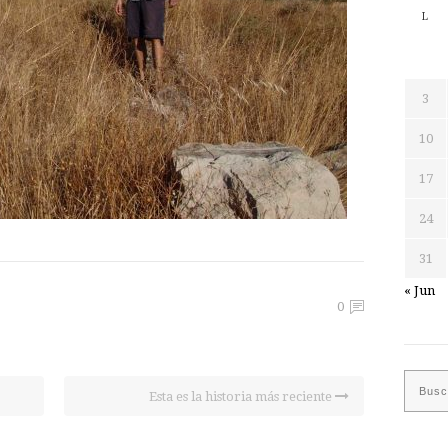
L
3
10
17
24
31
« Jun
0
Esta es la historia más reciente