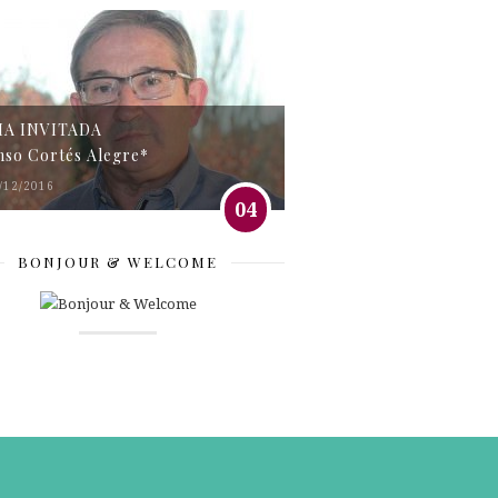
MA INVITADA
nso Cortés Alegre*
/12/2016
04
BONJOUR & WELCOME