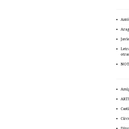
Antó
Ara
Javi
Letr
otra
NOT
Amig
ART
Cast
Círc
Dipu