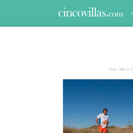
POR
CINCO V