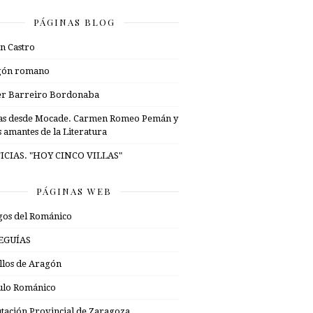
PÁGINAS BLOG
n Castro
gón romano
er Barreiro Bordonaba
as desde Mocade. Carmen Romeo Pemán y
s amantes de la Literatura
ICIAS. "HOY CINCO VILLAS"
PÁGINAS WEB
os del Románico
EGUÍAS
illos de Aragón
ulo Románico
tación Provincial de Zaragoza