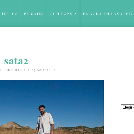
PUEBLOS
PAISAJES
CON POESÍA
EL AGUA EN LAS CINC
BLOG
sata2
•
•
ILLAS EDITOR
23/09/2018
Archiv