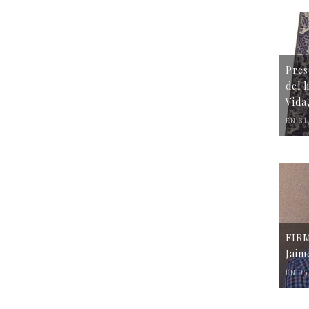
Pres
del 
Vida
EN 31
FIR
Jaim
EN 05