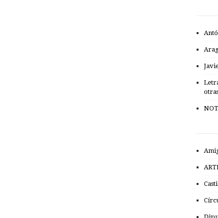
Antó
Ara
Javi
Letr
otra
NOT
Amig
ART
Cast
Círc
Dipu