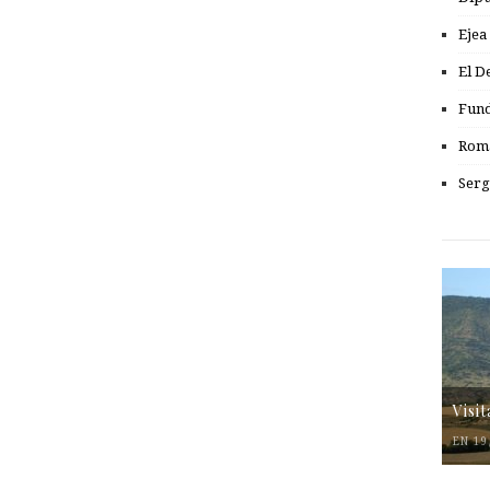
Ejea
El D
Fund
Romá
Serg
Visi
EN 19