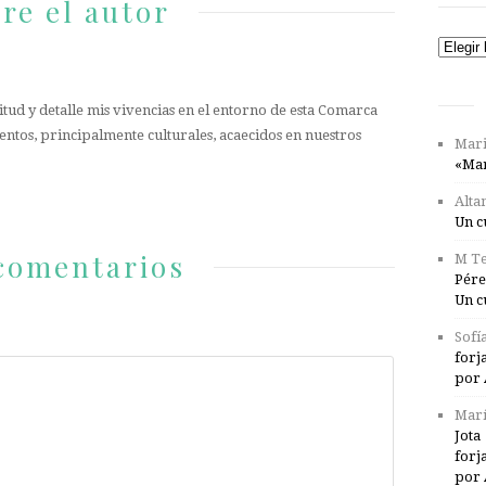
re el autor
Catego
tud y detalle mis vivencias en el entorno de esta Comarca
entos, principalmente culturales, acaecidos en nuestros
Mari
«Mar
Alta
Un c
comentarios
M Te
Pére
Un c
Sofí
forj
por 
Marí
Jota
forj
por 