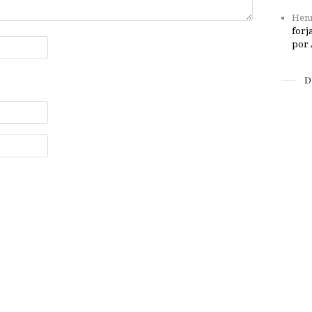
Henr
forj
por 
D