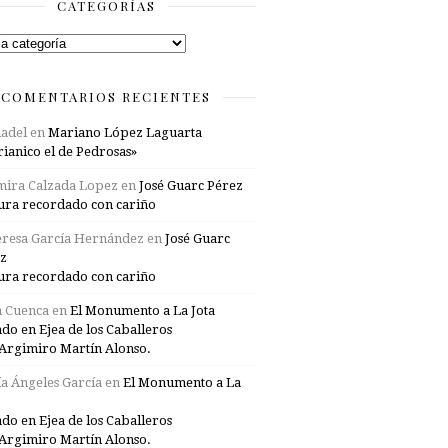
CATEGORÍAS
rías
COMENTARIOS RECIENTES
adel
en
Mariano López Laguarta
ianico el de Pedrosas»
mira Calzada Lopez
en
José Guarc Pérez
ura recordado con cariño
resa García Hernández
en
José Guarc
z
ura recordado con cariño
a Cuenca
en
El Monumento a La Jota
ado en Ejea de los Caballeros
Argimiro Martín Alonso.
a Ángeles García
en
El Monumento a La
ado en Ejea de los Caballeros
Argimiro Martín Alonso.