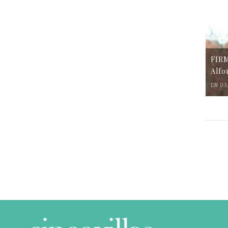
FIR
Alfo
EN 03