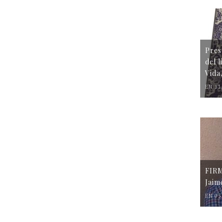
Pres
del 
Vida
EN 31
FIR
Jaim
EN 05