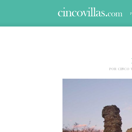
POR
CINCO 