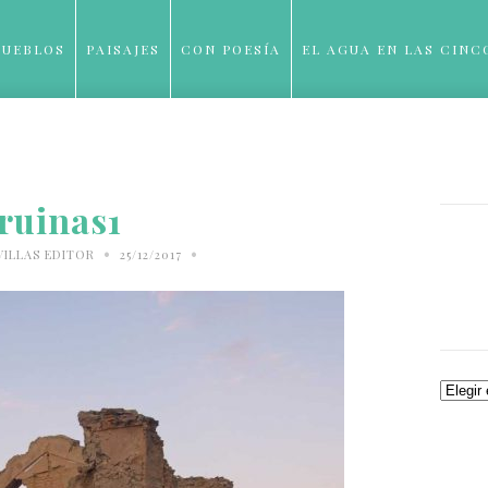
PUEBLOS
PAISAJES
CON POESÍA
EL AGUA EN LAS CINC
BLOG
ruinas1
•
•
VILLAS EDITOR
25/12/2017
Archiv