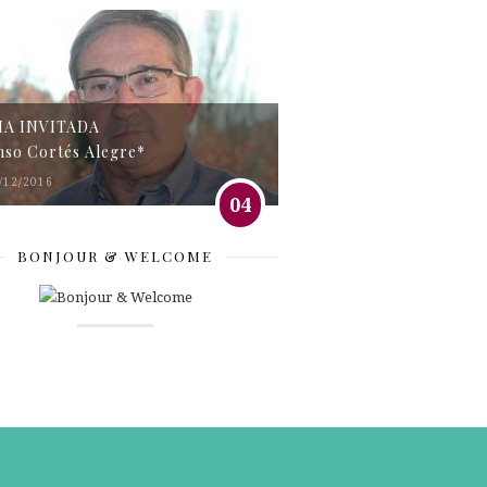
MA INVITADA
nso Cortés Alegre*
/12/2016
04
BONJOUR & WELCOME