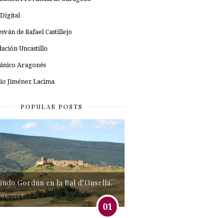
 Digital
esván de Rafael Castillejo
ación Uncastillo
nico Aragonés
io Jiménez Lacima
POPULAR POSTS
tando Gordún en la Bal d’Onsella.
/06/2007
01