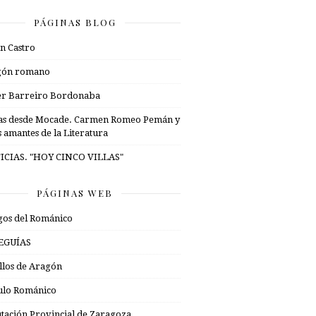
PÁGINAS BLOG
n Castro
gón romano
er Barreiro Bordonaba
as desde Mocade. Carmen Romeo Pemán y
s amantes de la Literatura
ICIAS. "HOY CINCO VILLAS"
PÁGINAS WEB
os del Románico
EGUÍAS
illos de Aragón
ulo Románico
tación Provincial de Zaragoza