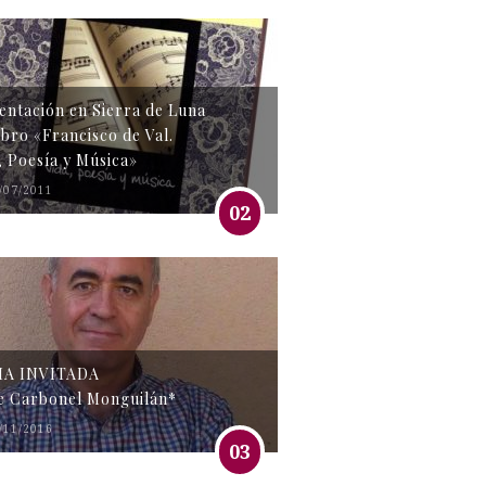
entación en Sierra de Luna
libro «Francisco de Val.
, Poesía y Música»
/07/2011
02
MA INVITADA
e Carbonel Monguilán*
/11/2016
03