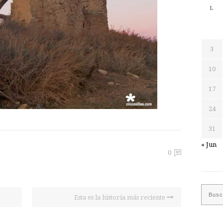
L
3
10
17
24
31
« Jun
0
Esta es la historia más reciente