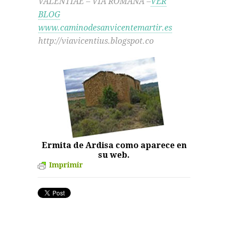
VALENTIAE – VIA ROMANA –
VER
BLOG
www.caminodesanvicentemartir.es
http://viavicentius.blogspot.co
Ermita de Ardisa como aparece en
su web.
Imprimir