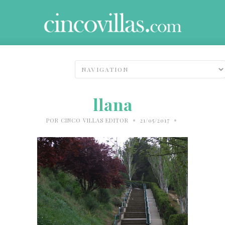
llana
•
•
POR
CINCO VILLAS EDITOR
21/05/2017