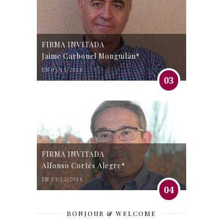
FIRMA INVITADA
Jaime Carbonel Monguilán*
EN 05/11/2016
03
FIRMA INVITADA
Alfonso Cortés Alegre*
EN 03/12/2016
04
BONJOUR & WELCOME