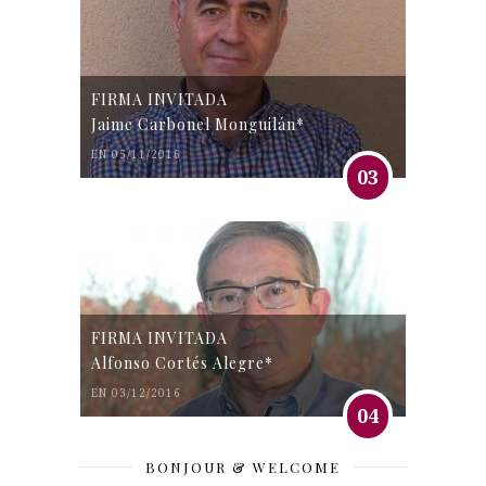
FIRMA INVITADA
Jaime Carbonel Monguilán*
EN 05/11/2016
03
FIRMA INVITADA
Alfonso Cortés Alegre*
EN 03/12/2016
04
BONJOUR & WELCOME