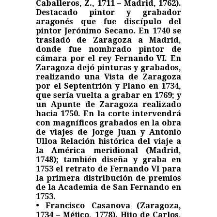
Caballeros, Z., 1711 – Madrid, 1762).
Destacado pintor y grabador
aragonés que fue discípulo del
pintor Jerónimo Secano. En 1740 se
trasladó de Zaragoza a Madrid,
donde fue nombrado pintor de
cámara por el rey Fernando VI. En
Zaragoza dejó pinturas y grabados,
realizando una Vista de Zaragoza
por el Septentrión y Plano en 1734,
que sería vuelta a grabar en 1769; y
un Apunte de Zaragoza realizado
hacia 1750. En la corte intervendrá
con magníficos grabados en la obra
de viajes de Jorge Juan y Antonio
Ulloa Relación histórica del viaje a
la América meridional (Madrid,
1748); también diseña y graba en
1753 el retrato de Fernando VI para
la primera distribución de premios
de la Academia de San Fernando en
1753.
• Francisco Casanova (Zaragoza,
1734 – Méjico, 1778). Hijo de Carlos,