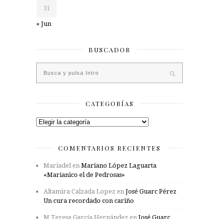
31
« Jun
BUSCADOR
CATEGORÍAS
Categorías
COMENTARIOS RECIENTES
Mariadel
en
Mariano López Laguarta
«Marianico el de Pedrosas»
Altamira Calzada Lopez
en
José Guarc Pérez
Un cura recordado con cariño
M Teresa García Hernández
en
José Guarc