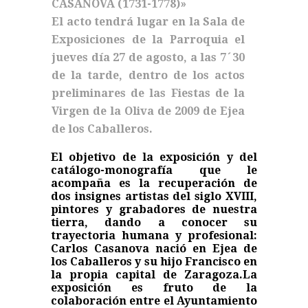
CASANOVA (1731-1778)»
El acto tendrá lugar en la Sala de
Exposiciones de la Parroquia el
jueves día 27 de agosto, a las 7´30
de la tarde, dentro de los actos
preliminares de las Fiestas de la
Virgen de la Oliva de 2009 de Ejea
de los Caballeros.
El objetivo de la exposición y del
catálogo-monografía que le
acompaña es la recuperación de
dos insignes artistas del siglo XVIII,
pintores y grabadores de nuestra
tierra, dando a conocer su
trayectoria humana y profesional:
Carlos Casanova nació en Ejea de
los Caballeros y su hijo Francisco en
la propia capital de Zaragoza.
La
exposición es fruto de la
colaboración entre el Ayuntamiento