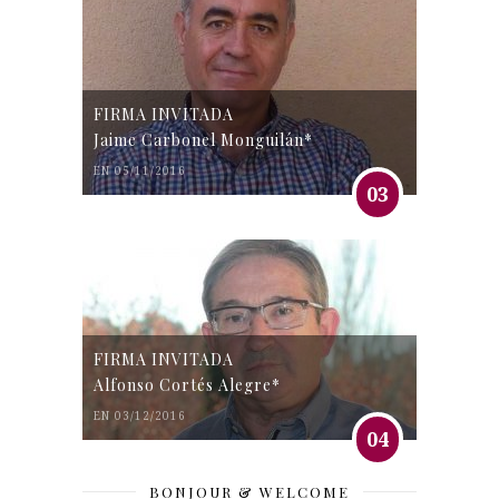
FIRMA INVITADA
Jaime Carbonel Monguilán*
EN 05/11/2016
03
FIRMA INVITADA
Alfonso Cortés Alegre*
EN 03/12/2016
04
BONJOUR & WELCOME