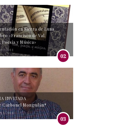
entación en Sierra de Luna
libro «Francisco de Val.
, Poesía y Música»
/07/2011
02
MA INVITADA
e Carbonel Monguilán*
/11/2016
03