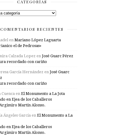
CATEGORÍAS
rías
COMENTARIOS RECIENTES
adel
en
Mariano López Laguarta
ianico el de Pedrosas»
mira Calzada Lopez
en
José Guarc Pérez
ura recordado con cariño
resa García Hernández
en
José Guarc
z
ura recordado con cariño
a Cuenca
en
El Monumento a La Jota
ado en Ejea de los Caballeros
Argimiro Martín Alonso.
a Ángeles García
en
El Monumento a La
ado en Ejea de los Caballeros
Argimiro Martín Alonso.