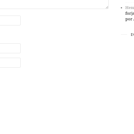
Henr
forj
por 
D