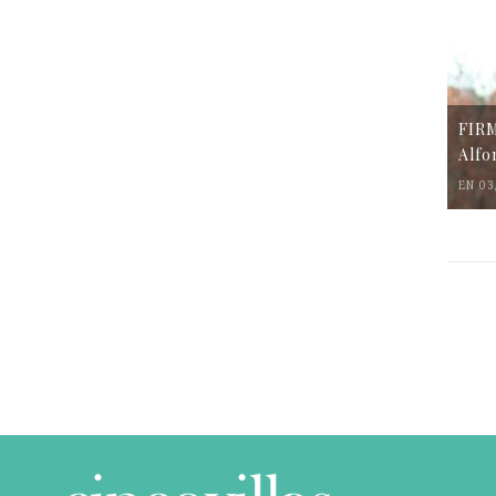
FIR
Alfo
EN 03