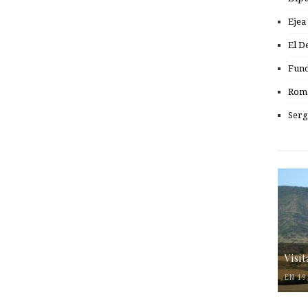
Ejea
El D
Fund
Romá
Serg
Visi
EN 19