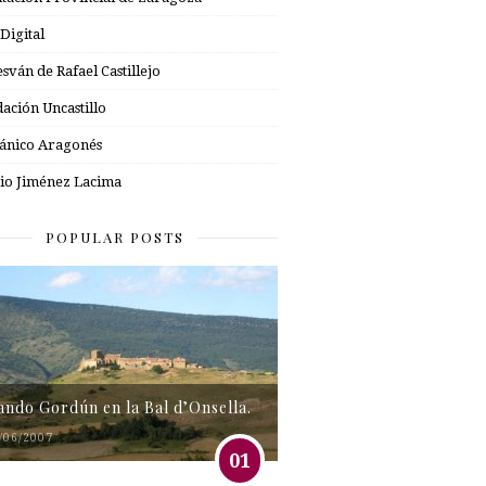
 Digital
esván de Rafael Castillejo
ación Uncastillo
nico Aragonés
io Jiménez Lacima
POPULAR POSTS
tando Gordún en la Bal d’Onsella.
/06/2007
01