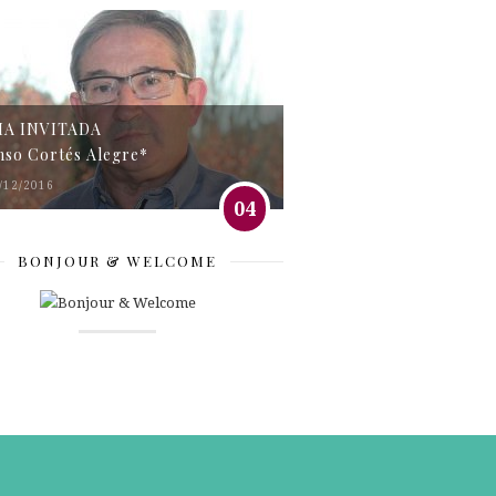
MA INVITADA
nso Cortés Alegre*
/12/2016
04
BONJOUR & WELCOME