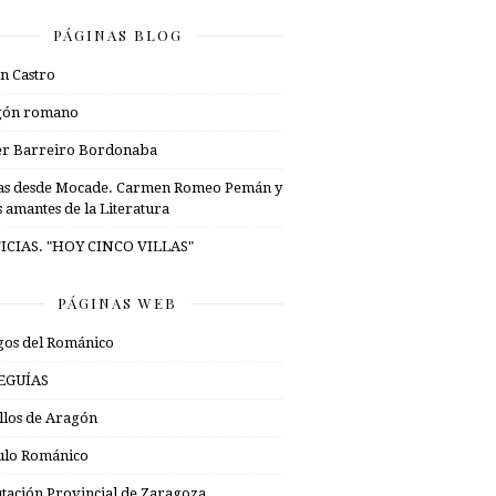
PÁGINAS BLOG
n Castro
gón romano
er Barreiro Bordonaba
as desde Mocade. Carmen Romeo Pemán y
s amantes de la Literatura
ICIAS. "HOY CINCO VILLAS"
PÁGINAS WEB
os del Románico
EGUÍAS
illos de Aragón
ulo Románico
tación Provincial de Zaragoza