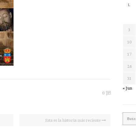
L
3
10
17
24
31
« Jun
0
Esta es la historia más reciente