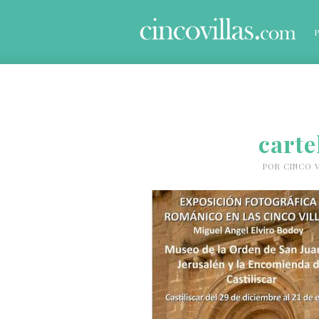
carte
POR
CINCO V