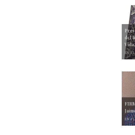
Pres
del 
Vida
EN 31
FIR
Jaim
EN 05