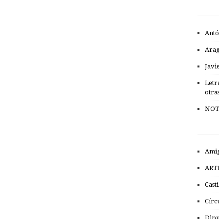
Antó
Ara
Javi
Letr
otra
NOT
Amig
ART
Cast
Círc
Dipu