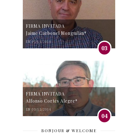
FIRMA INVITADA
Jaime Carbonel Monguilán*
EN 05/11/2016
03
FIRMA INVITADA
Alfonso Cortés Alegre*
EN 03/12/2016
04
BONJOUR & WELCOME