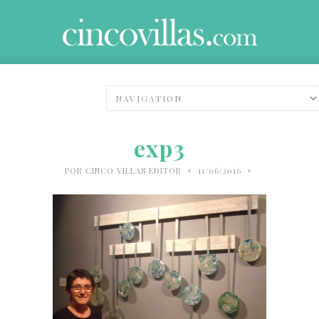
exp3
•
•
POR
CINCO VILLAS EDITOR
11/06/2016