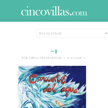
-1
•
•
POR
CINCO VILLAS EDITOR
11/07/2018